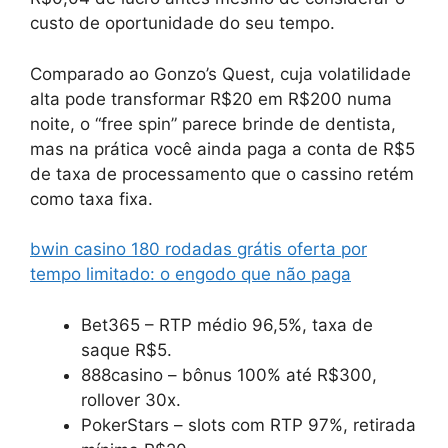
custo de oportunidade do seu tempo.
Comparado ao Gonzo’s Quest, cuja volatilidade
alta pode transformar R$20 em R$200 numa
noite, o “free spin” parece brinde de dentista,
mas na prática você ainda paga a conta de R$5
de taxa de processamento que o cassino retém
como taxa fixa.
bwin casino 180 rodadas grátis oferta por
tempo limitado: o engodo que não paga
Bet365 – RTP médio 96,5%, taxa de
saque R$5.
888casino – bônus 100% até R$300,
rollover 30x.
PokerStars – slots com RTP 97%, retirada