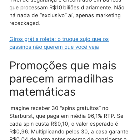
que processam R$10 biliões diariamente. Não
há nada de “exclusivo” aí, apenas marketing
repackaged.
Giros grátis roleta: o truque sujo que os
cassinos não querem que você veja
Promoções que mais
parecem armadilhas
matemáticas
Imagine receber 30 “spins gratuitos” no
Starburst, que paga em média 96,1% RTP. Se
cada spin custa R$0,10, o valor esperado é
R$0,96. Multiplicando pelos 30, a casa garante
R$0,04 de lucro antes mesmo de considerar o