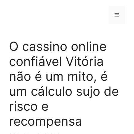
Skip
to
Menu
content
O cassino online
confiável Vitória
não é um mito, é
um cálculo sujo de
risco e
recompensa