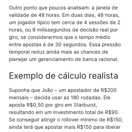
Outro ponto que poucos analisam: a janela de
validade de 48 horas. Em duas dias, 48 horas,
um jogador típico tem cerca de 4 sessões de 2
horas, ou 8 milissegundos de decisão real por
giro, se considerarmos que o tempo médio
entre apostas é de 30 segundos. Essa pressão
temporal reduz ainda mais as chances de
planejar um gerenciamento de banca racional.
Exemplo de cálculo realista
Suponha que João – um apostador de R$200
mensais – decida usar as 180 rodadas. Ele
aposta R$0,50 por giro em Starburst,
resultando em um investimento total de R$90.
Se conseguir atingir o rollover mínimo de R$150,
ainda terá que apostar mais R$150 para liberar