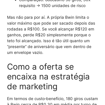
requisito → 1500 unidades de risco
Mas não para por aí. A própria Bwin limita o
valor máximo que pode ser sacado depois das
rodadas a R$100. Se você alcançar R$120 em
ganhos, perde R$20 simplesmente porque o
teto foi alcançado. Isso é tão útil quanto um
“presente” de aniversário que vem dentro de
um envelope vazio.
Como a oferta se
encaixa na estratégia
de marketing
Em termos de custo‑benefício, 180 giros custam
à Bwin cerca de R$0,30 em média por turno de