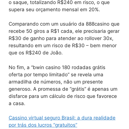
o saque, totalizando R$240 em risco, o que
supera seu orçamento mensal em 20%.
Comparando com um usuário da 888casino que
recebe 50 giros a R$1 cada, ele precisaria gerar
R$30 de ganho para atender ao rollover 30x,
resultando em um risco de R$30 – bem menor
que os R$240 de João.
No fim, a “bwin casino 180 rodadas grátis
oferta por tempo limitado” se revela uma
armadilha de números, não um presente
generoso. A promessa de “grátis” é apenas um
disfarce para um cálculo de risco que favorece
a casa.
Cassino virtual seguro Brasil: a dura realidade
por trás dos lucros “gratuitos”