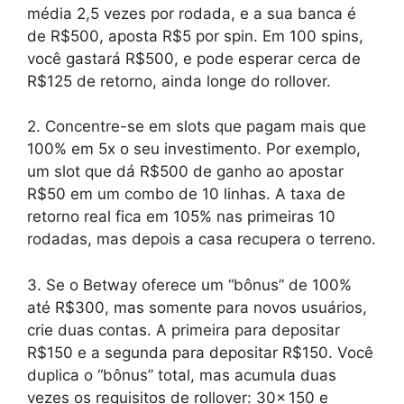
média 2,5 vezes por rodada, e a sua banca é
de R$500, aposta R$5 por spin. Em 100 spins,
você gastará R$500, e pode esperar cerca de
R$125 de retorno, ainda longe do rollover.
2. Concentre-se em slots que pagam mais que
100% em 5x o seu investimento. Por exemplo,
um slot que dá R$500 de ganho ao apostar
R$50 em um combo de 10 linhas. A taxa de
retorno real fica em 105% nas primeiras 10
rodadas, mas depois a casa recupera o terreno.
3. Se o Betway oferece um “bônus” de 100%
até R$300, mas somente para novos usuários,
crie duas contas. A primeira para depositar
R$150 e a segunda para depositar R$150. Você
duplica o “bônus” total, mas acumula duas
vezes os requisitos de rollover: 30× 150 e