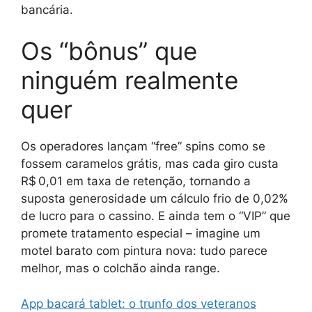
bancária.
Os “bônus” que
ninguém realmente
quer
Os operadores lançam “free” spins como se
fossem caramelos grátis, mas cada giro custa
R$ 0,01 em taxa de retenção, tornando a
suposta generosidade um cálculo frio de 0,02%
de lucro para o cassino. E ainda tem o “VIP” que
promete tratamento especial – imagine um
motel barato com pintura nova: tudo parece
melhor, mas o colchão ainda range.
App bacará tablet: o trunfo dos veteranos