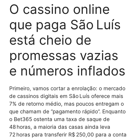
O cassino online
que paga São Luís
está cheio de
promessas vazias
e números inflados
Primeiro, vamos cortar a enrolação: o mercado
de cassinos digitais em São Luís oferece mais
7% de retorno médio, mas poucos entregam o
que chamam de “pagamento rápido”. Enquanto
o Bet365 ostenta uma taxa de saque de
48 horas, a maioria das casas ainda leva
72 horas para transferir R$ 250,00 para a conta