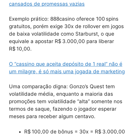
cansados de promessas vazias
Exemplo prático: 888casino oferece 100 spins
gratuitos, porém exige 30x de rollover em jogos
de baixa volatilidade como Starburst, o que
equivale a apostar R$ 3.000,00 para liberar
R$ 10,00.
O “cassino que aceita depósito de 1 real” não é
um milagre, é só mais uma jogada de marketing
Uma comparação digna: Gonzo’s Quest tem
volatilidade média, enquanto a maioria das
promoções tem volatilidade “alta” somente nos
termos de saque, fazendo o jogador esperar
meses para receber algum centavo.
R$ 100,00 de bônus = 30x = R$ 3.000,00