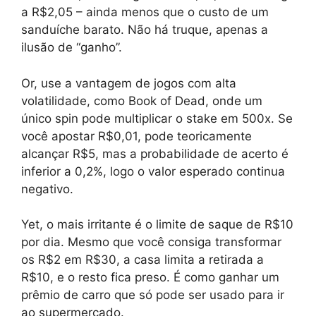
a R$2,05 – ainda menos que o custo de um
sanduíche barato. Não há truque, apenas a
ilusão de “ganho”.
Or, use a vantagem de jogos com alta
volatilidade, como Book of Dead, onde um
único spin pode multiplicar o stake em 500x. Se
você apostar R$0,01, pode teoricamente
alcançar R$5, mas a probabilidade de acerto é
inferior a 0,2%, logo o valor esperado continua
negativo.
Yet, o mais irritante é o limite de saque de R$10
por dia. Mesmo que você consiga transformar
os R$2 em R$30, a casa limita a retirada a
R$10, e o resto fica preso. É como ganhar um
prêmio de carro que só pode ser usado para ir
ao supermercado.