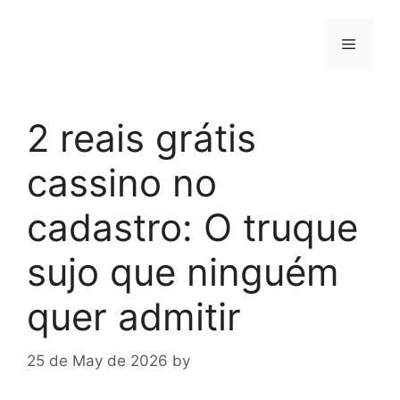
Skip
to
Menu
content
2 reais grátis
cassino no
cadastro: O truque
sujo que ninguém
quer admitir
25 de May de 2026
by