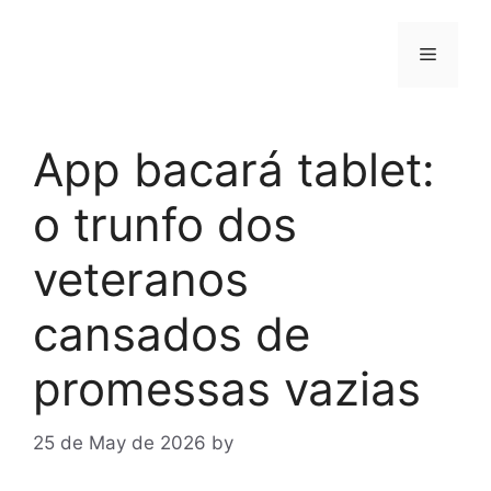
Skip
to
Menu
content
App bacará tablet:
o trunfo dos
veteranos
cansados de
promessas vazias
25 de May de 2026
by