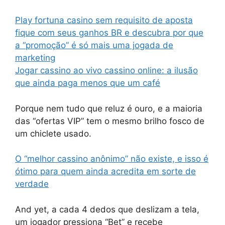
Play fortuna casino sem requisito de aposta
fique com seus ganhos BR e descubra por que
a “promoção” é só mais uma jogada de
marketing
Jogar cassino ao vivo cassino online: a ilusão
que ainda paga menos que um café
Porque nem tudo que reluz é ouro, e a maioria
das “ofertas VIP” tem o mesmo brilho fosco de
um chiclete usado.
O “melhor cassino anônimo” não existe, e isso é
ótimo para quem ainda acredita em sorte de
verdade
And yet, a cada 4 dedos que deslizam a tela,
um jogador pressiona “Bet” e recebe