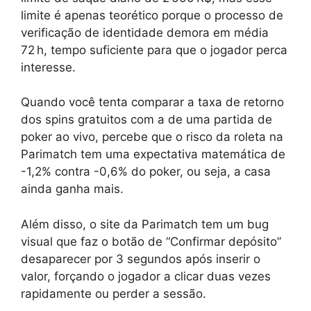
limite é apenas teorético porque o processo de
verificação de identidade demora em média
72 h, tempo suficiente para que o jogador perca
interesse.
Quando você tenta comparar a taxa de retorno
dos spins gratuitos com a de uma partida de
poker ao vivo, percebe que o risco da roleta na
Parimatch tem uma expectativa matemática de
-1,2% contra -0,6% do poker, ou seja, a casa
ainda ganha mais.
Além disso, o site da Parimatch tem um bug
visual que faz o botão de “Confirmar depósito”
desaparecer por 3 segundos após inserir o
valor, forçando o jogador a clicar duas vezes
rapidamente ou perder a sessão.