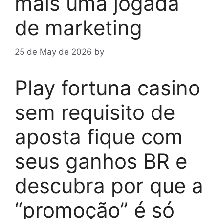
mais uma jogada
de marketing
25 de May de 2026
by
Play fortuna casino
sem requisito de
aposta fique com
seus ganhos BR e
descubra por que a
“promoção” é só