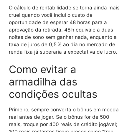
O cálculo de rentabilidade se torna ainda mais
cruel quando você inclui o custo de
oportunidade de esperar 48 horas para a
aprovação da retirada. 48 h equivale a duas
noites de sono sem ganhar nada, enquanto a
taxa de juros de 0,5 % ao dia no mercado de
renda fixa já superaria a expectativa de lucro.
Como evitar a
armadilha das
condições ocultas
Primeiro, sempre converta o bônus em moeda
real antes de jogar. Se o bônus for de 500
reais, troque por 400 reais de crédito jogável;
100 reais restantes ficam presos como “free