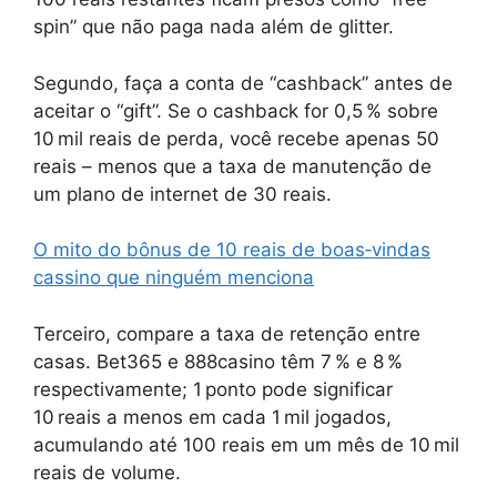
spin” que não paga nada além de glitter.
Segundo, faça a conta de “cashback” antes de
aceitar o “gift”. Se o cashback for 0,5 % sobre
10 mil reais de perda, você recebe apenas 50
reais – menos que a taxa de manutenção de
um plano de internet de 30 reais.
O mito do bônus de 10 reais de boas‑vindas
cassino que ninguém menciona
Terceiro, compare a taxa de retenção entre
casas. Bet365 e 888casino têm 7 % e 8 %
respectivamente; 1 ponto pode significar
10 reais a menos em cada 1 mil jogados,
acumulando até 100 reais em um mês de 10 mil
reais de volume.