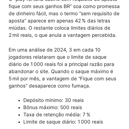
fique com seus ganhos BR” soa como promessa
de dinheiro fácil, mas o termo “sem requisito de
aposta” aparece em apenas 42 % das letras
miúdas. O restante coloca limites diários de
2 mil reais, o que anula a vantagem percebida.
Em uma análise de 2024, 3 em cada 10
jogadores relataram que o limite de saque
diário de 1 000 reais foi a principal razão para
abandonar o site. Quando o saque máximo é
5 mil por mês, a vantagem de “Fique com seus
ganhos” desaparece como fumaça.
Depósito mínimo: 30 reais
Bônus máximo: 500 reais
Taxa de retenção média: 7 %
Limite de saque diário: 1 000 reais