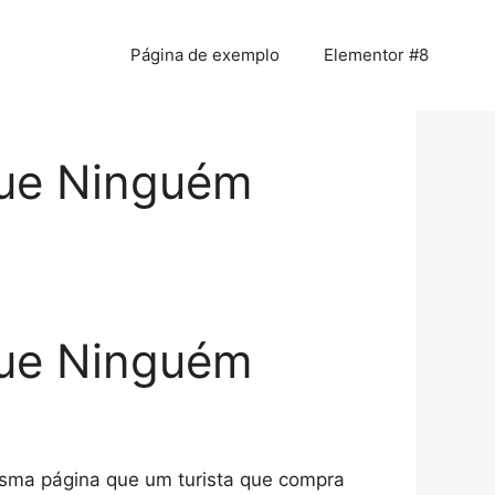
Página de exemplo
Elementor #8
que Ninguém
que Ninguém
esma página que um turista que compra