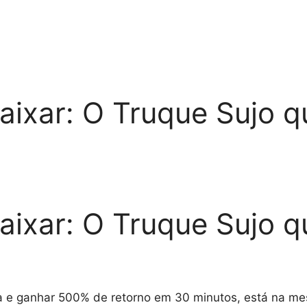
Baixar: O Truque Sujo 
Baixar: O Truque Sujo 
ta e ganhar 500% de retorno em 30 minutos, está na m