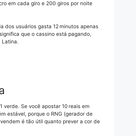
cro em cada giro e 200 giros por noite
ia dos usuários gasta 12 minutos apenas
 significa que o cassino está pagando,
 Latina.
a
 1 verde. Se você apostar 10 reais em
tém estável, porque o RNG (gerador de
vendem é tão útil quanto prever a cor de