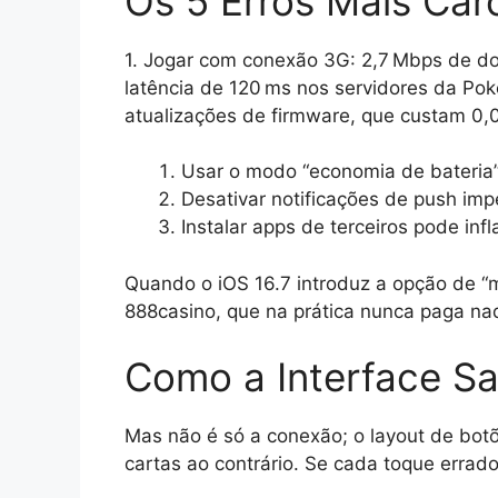
Os 5 Erros Mais Car
1. Jogar com conexão 3G: 2,7 Mbps de do
latência de 120 ms nos servidores da Pok
atualizações de firmware, que custam 0,
Usar o modo “economia de bateria
Desativar notificações de push i
Instalar apps de terceiros pode i
Quando o iOS 16.7 introduz a opção de “
888casino, que na prática nunca paga na
Como a Interface S
Mas não é só a conexão; o layout de bot
cartas ao contrário. Se cada toque erra