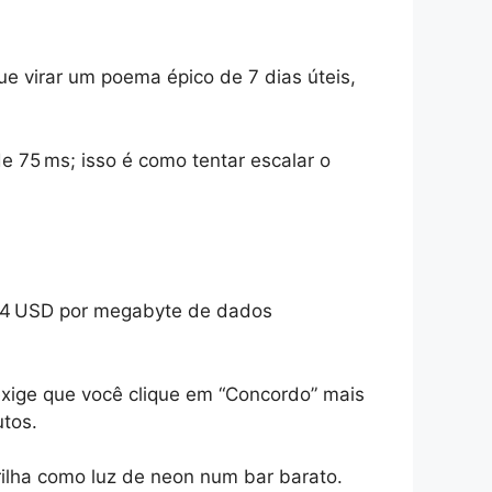
e virar um poema épico de 7 dias úteis,
de 75 ms; isso é como tentar escalar o
,04 USD por megabyte de dados
exige que você clique em “Concordo” mais
utos.
brilha como luz de neon num bar barato.