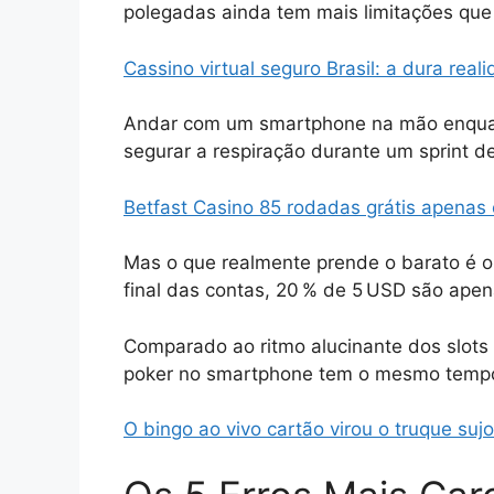
polegadas ainda tem mais limitações que
Cassino virtual seguro Brasil: a dura reali
Andar com um smartphone na mão enquant
segurar a respiração durante um sprint de
Betfast Casino 85 rodadas grátis apenas
Mas o que realmente prende o barato é o
final das contas, 20 % de 5 USD são apen
Comparado ao ritmo alucinante dos slot
poker no smartphone tem o mesmo tempo
O bingo ao vivo cartão virou o truque suj