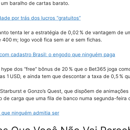
 um baralho de cartas barato.
dade por trás dos lucros “gratuitos”
o tenta ler a estratégia de 0,02 % de vantagem de um
 400 m; logo você fica sem ar e sem fichas.
 com cadastro Brasil: o engodo que ninguém paga
 hype dos “free” bônus de 20 % que o Bet365 joga com
as 1 USD, e ainda tem que descontar a taxa de 0,5 % qu
s Starburst e Gonzo’s Quest, que dispõem de animaçõe
 de carga que uma fila de banco numa segunda-feira 
o que ninguém admitia ser