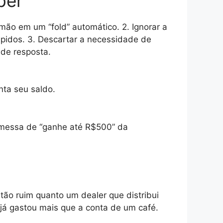
ber
ão em um “fold” automático. 2. Ignorar a
ápidos. 3. Descartar a necessidade de
de resposta.
ta seu saldo.
romessa de “ganhe até R$500” da
ão ruim quanto um dealer que distribui
já gastou mais que a conta de um café.