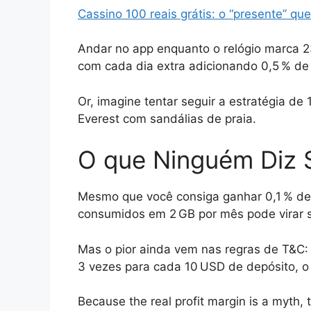
Cassino 100 reais grátis: o “presente” q
Andar no app enquanto o relógio marca 23
com cada dia extra adicionando 0,5 % de 
Or, imagine tentar seguir a estratégia de
Everest com sandálias de praia.
O que Ninguém Diz S
Mesmo que você consiga ganhar 0,1 % de
consumidos em 2 GB por mês pode virar s
Mas o pior ainda vem nas regras de T&C: 
3 vezes para cada 10 USD de depósito, o 
Because the real profit margin is a myth, 