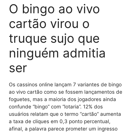
O bingo ao vivo
cartão virou o
truque sujo que
ninguém admitia
ser
Os cassinos online lançam 7 variantes de bingo
ao vivo cartão como se fossem lançamentos de
foguetes, mas a maioria dos jogadores ainda
confunde “bingo” com “lotaria”. 12% dos
usuários relatam que o termo “cartão” aumenta
a taxa de cliques em 0,3 ponto percentual,
afinal, a palavra parece prometer um ingresso