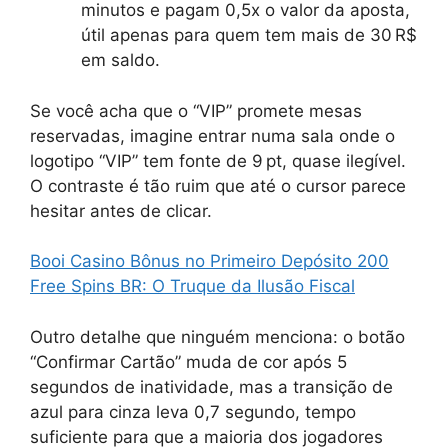
minutos e pagam 0,5x o valor da aposta,
útil apenas para quem tem mais de 30 R$
em saldo.
Se você acha que o “VIP” promete mesas
reservadas, imagine entrar numa sala onde o
logotipo “VIP” tem fonte de 9 pt, quase ilegível.
O contraste é tão ruim que até o cursor parece
hesitar antes de clicar.
Booi Casino Bônus no Primeiro Depósito 200
Free Spins BR: O Truque da Ilusão Fiscal
Outro detalhe que ninguém menciona: o botão
“Confirmar Cartão” muda de cor após 5
segundos de inatividade, mas a transição de
azul para cinza leva 0,7 segundo, tempo
suficiente para que a maioria dos jogadores