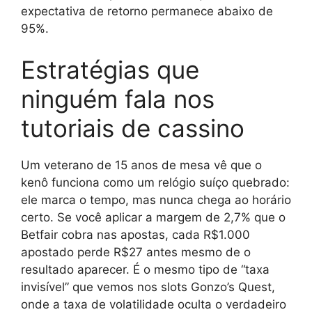
expectativa de retorno permanece abaixo de
95%.
Estratégias que
ninguém fala nos
tutoriais de cassino
Um veterano de 15 anos de mesa vê que o
kenô funciona como um relógio suíço quebrado:
ele marca o tempo, mas nunca chega ao horário
certo. Se você aplicar a margem de 2,7% que o
Betfair cobra nas apostas, cada R$1.000
apostado perde R$27 antes mesmo de o
resultado aparecer. É o mesmo tipo de “taxa
invisível” que vemos nos slots Gonzo’s Quest,
onde a taxa de volatilidade oculta o verdadeiro