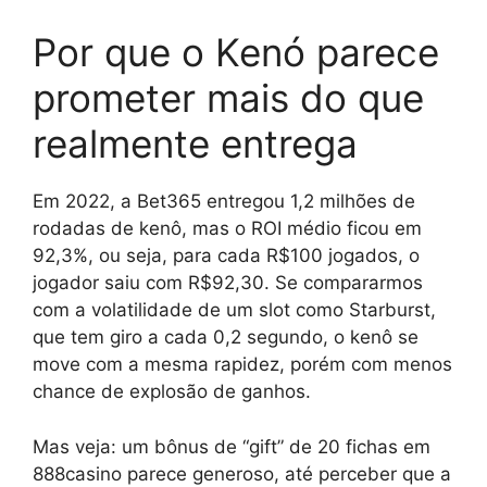
Por que o Kenó parece
prometer mais do que
realmente entrega
Em 2022, a Bet365 entregou 1,2 milhões de
rodadas de kenô, mas o ROI médio ficou em
92,3%, ou seja, para cada R$100 jogados, o
jogador saiu com R$92,30. Se compararmos
com a volatilidade de um slot como Starburst,
que tem giro a cada 0,2 segundo, o kenô se
move com a mesma rapidez, porém com menos
chance de explosão de ganhos.
Mas veja: um bônus de “gift” de 20 fichas em
888casino parece generoso, até perceber que a