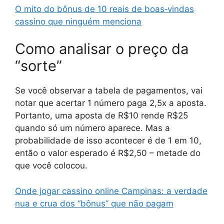
O mito do bônus de 10 reais de boas‑vindas
cassino que ninguém menciona
Como analisar o preço da
“sorte”
Se você observar a tabela de pagamentos, vai
notar que acertar 1 número paga 2,5x a aposta.
Portanto, uma aposta de R$10 rende R$25
quando só um número aparece. Mas a
probabilidade de isso acontecer é de 1 em 10,
então o valor esperado é R$2,50 – metade do
que você colocou.
Onde jogar cassino online Campinas: a verdade
nua e crua dos “bônus” que não pagam