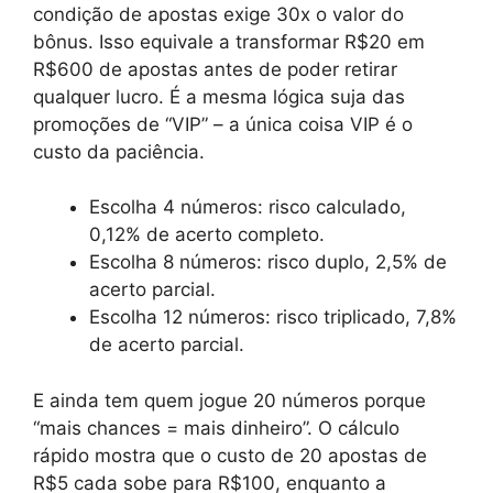
condição de apostas exige 30x o valor do
bônus. Isso equivale a transformar R$20 em
R$600 de apostas antes de poder retirar
qualquer lucro. É a mesma lógica suja das
promoções de “VIP” – a única coisa VIP é o
custo da paciência.
Escolha 4 números: risco calculado,
0,12% de acerto completo.
Escolha 8 números: risco duplo, 2,5% de
acerto parcial.
Escolha 12 números: risco triplicado, 7,8%
de acerto parcial.
E ainda tem quem jogue 20 números porque
“mais chances = mais dinheiro”. O cálculo
rápido mostra que o custo de 20 apostas de
R$5 cada sobe para R$100, enquanto a