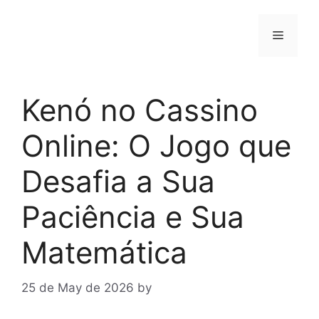
Skip
to
Menu
content
Kenó no Cassino
Online: O Jogo que
Desafia a Sua
Paciência e Sua
Matemática
25 de May de 2026
by