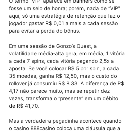
O termo “VIP” aparece em banners como se
fosse um selo de honra; porém, nada de “VIP”
aqui, só uma estratégia de retenção que faz o
jogador gastar R$ 0,01 a mais a cada sessão
para evitar a perda do bônus.
Em uma sessão de Gonzo’s Quest, a
volatilidade média‑alta gera, em média, 1 vitória
a cada 7 spins, cada vitória pagando 2,5x a
aposta. Se você colocar R$ 5 por spin, a cada
35 moedas, ganha R$ 12,50, mas o custo do
rollover já consumiu R$ 8,33. A diferença de R$
4,17 não parece muito, mas se repetir dez
vezes, transforma o “presente” em um débito
de R$ 41,70.
Mas a verdadeira pegadinha acontece quando
o casino 888casino coloca uma cláusula que a