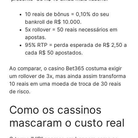
10 reais de bônus = 0,10% do seu
bankroll de R$ 10.000.
5x rollover = 50 reais necessários em
apostas.
95% RTP = perda esperada de R$ 2,50 a
cada R$ 50 apostados.
Ao comparar, o casino Bet365 costuma exigir
um rollover de 3x, mas ainda assim transforma
10 reais em uma moeda de troca de 30 reais
de risco.
Como os cassinos
mascaram o custo real