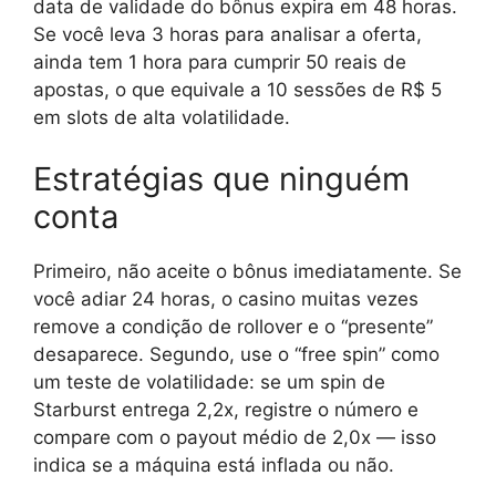
data de validade do bônus expira em 48 horas.
Se você leva 3 horas para analisar a oferta,
ainda tem 1 hora para cumprir 50 reais de
apostas, o que equivale a 10 sessões de R$ 5
em slots de alta volatilidade.
Estratégias que ninguém
conta
Primeiro, não aceite o bônus imediatamente. Se
você adiar 24 horas, o casino muitas vezes
remove a condição de rollover e o “presente”
desaparece. Segundo, use o “free spin” como
um teste de volatilidade: se um spin de
Starburst entrega 2,2x, registre o número e
compare com o payout médio de 2,0x — isso
indica se a máquina está inflada ou não.