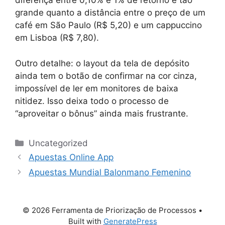
diferença entre 0,10% e 1% de retorno é tão
grande quanto a distância entre o preço de um
café em São Paulo (R$ 5,20) e um cappuccino
em Lisboa (R$ 7,80).
Outro detalhe: o layout da tela de depósito
ainda tem o botão de confirmar na cor cinza,
impossível de ler em monitores de baixa
nitidez. Isso deixa todo o processo de
“aproveitar o bônus” ainda mais frustrante.
Categories
Uncategorized
Apuestas Online App
Apuestas Mundial Balonmano Femenino
© 2026 Ferramenta de Priorização de Processos
•
Built with
GeneratePress