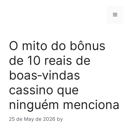
Skip
to
Menu
content
O mito do bônus
de 10 reais de
boas‑vindas
cassino que
ninguém menciona
25 de May de 2026
by