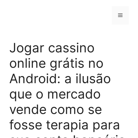
Skip
to
Menu
content
Jogar cassino
online grátis no
Android: a ilusão
que o mercado
vende como se
fosse terapia para