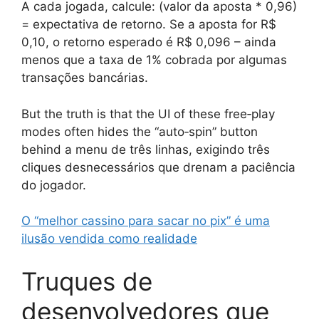
A cada jogada, calcule: (valor da aposta * 0,96)
= expectativa de retorno. Se a aposta for R$
0,10, o retorno esperado é R$ 0,096 – ainda
menos que a taxa de 1% cobrada por algumas
transações bancárias.
But the truth is that the UI of these free‑play
modes often hides the “auto‑spin” button
behind a menu de três linhas, exigindo três
cliques desnecessários que drenam a paciência
do jogador.
O “melhor cassino para sacar no pix” é uma
ilusão vendida como realidade
Truques de
desenvolvedores que