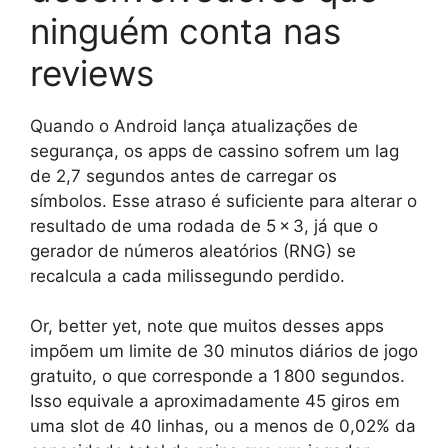
ninguém conta nas
reviews
Quando o Android lança atualizações de
segurança, os apps de cassino sofrem um lag
de 2,7 segundos antes de carregar os
símbolos. Esse atraso é suficiente para alterar o
resultado de uma rodada de 5 × 3, já que o
gerador de números aleatórios (RNG) se
recalcula a cada milissegundo perdido.
Or, better yet, note que muitos desses apps
impõem um limite de 30 minutos diários de jogo
gratuito, o que corresponde a 1 800 segundos.
Isso equivale a aproximadamente 45 giros em
uma slot de 40 linhas, ou a menos de 0,02% da