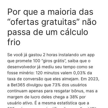
Por que a maioria das
“ofertas gratuitas” não
passa de um cálculo
frio
Se você já gastou 2 horas instalando um app
que promete 100 “giros grátis”, saiba que o
desenvolvedor já mediu seu tempo como se
fosse minério: 120 minutos valem 0,03% da
taxa de conversão que eles almejam. Em 2023,
a Bet365 divulgou que 73% dos usuários
continuam apenas para resgatar bônus, mas a
margem de lucro deles chega a 38% por
usuário ativo. É a mesma estatística que a