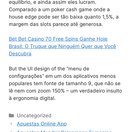
equilíbrio, e ainda assim eles lucram.
Comparado a um poker cash game onde a
house edge pode ser tão baixa quanto 1,5%, a
margem das slots parece até generosa.
Bet Bet Casino 70 Free Spins Ganhe Hoje
Brasil: O Truque que Ninguém Quer que Você
Descubra
But the UI design of the “menu de
configurações” em um dos aplicativos menos
populares tem fonte de tamanho 9, que não se
lê nem com zoom 150% – um verdadeiro insulto
à ergonomia digital.
Categories
Uncategorized
Apuestas Online App