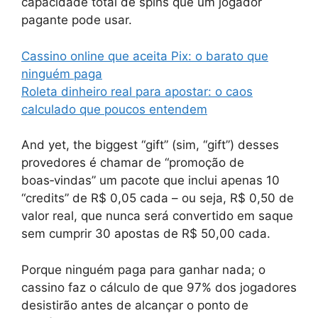
capacidade total de spins que um jogador
pagante pode usar.
Cassino online que aceita Pix: o barato que
ninguém paga
Roleta dinheiro real para apostar: o caos
calculado que poucos entendem
And yet, the biggest “gift” (sim, “gift”) desses
provedores é chamar de “promoção de
boas‑vindas” um pacote que inclui apenas 10
“credits” de R$ 0,05 cada – ou seja, R$ 0,50 de
valor real, que nunca será convertido em saque
sem cumprir 30 apostas de R$ 50,00 cada.
Porque ninguém paga para ganhar nada; o
cassino faz o cálculo de que 97% dos jogadores
desistirão antes de alcançar o ponto de