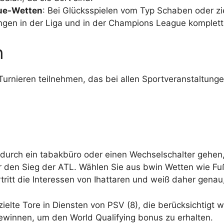
lue-Wetten
: Bei Glücksspielen vom Typ Schaben oder zi
ngen in der Liga und in der Champions League komplett 
n
Turnieren teilnehmen, das bei allen Sportveranstaltung
durch ein tabakbüro oder einen Wechselschalter gehen, d
 den Sieg der ATL. Wählen Sie aus bwin Wetten wie Fuß
rtritt die Interessen von Ihattaren und weiß daher genau
zielte Tore in Diensten von PSV (8), die berücksichtigt
gewinnen, um den World Qualifying bonus zu erhalten.