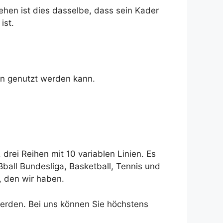
ehen ist dies dasselbe, dass sein Kader
ist.
en genutzt werden kann.
rei Reihen mit 10 variablen Linien. Es
ball Bundesliga, Basketball, Tennis und
, den wir haben.
 werden. Bei uns können Sie höchstens