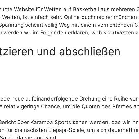
ugte Website für Wetten auf Basketball aus mehreren G
e Wetten, ist einfach sehr. Online buchmacher münchen 
pannung scheint völlig Weg mit einem vernichtenden 3-0
werden wir im Folgenden erklären, web sportwetten an
tzieren und abschließen
 jede neue aufeinanderfolgende Drehung eine Reihe von 
e relativ geringe Chance, um die Quoten des Pferdes a
 Bericht über Karamba Sports sehen werden, das wir I
lan für die nächsten Liepaja-Spiele, um sich dauerhaft 
lah, da sie dort sind.