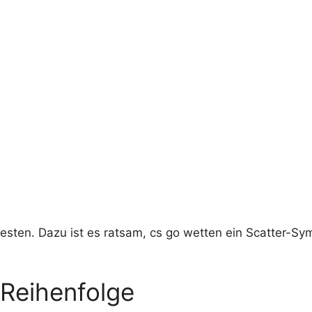
besten. Dazu ist es ratsam, cs go wetten ein Scatter-Sy
 Reihenfolge