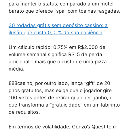
para manter o status, comparado a um motel
barato que oferece “spa” com toalhas rasgadas.
30 rodadas grátis sem depósito cassino: a
ilusão que custa 0,01% da sua paciência
Um cálculo rápido: 0,75% em R$2.000 de
volume semanal significa R$15 de perda
adicional – mais que o custo de uma pizza
média.
888casino, por outro lado, lança “gift” de 20
giros gratuitos, mas exige que o jogador gire
100 vezes antes de retirar qualquer ganho, o
que transforma a “gratuicidade” em um labirinto
de requisitos.
Em termos de volatilidade, Gonzo’s Quest tem