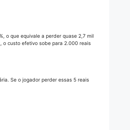
, o que equivale a perder quase 2,7 mil
 o custo efetivo sobe para 2.000 reais
ria. Se o jogador perder essas 5 reais