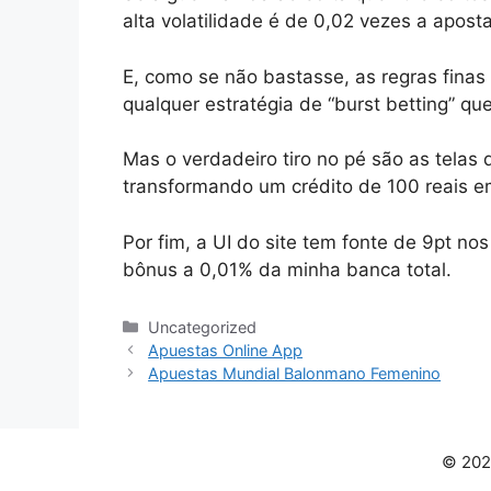
alta volatilidade é de 0,02 vezes a apost
E, como se não bastasse, as regras finas 
qualquer estratégia de “burst betting” que
Mas o verdadeiro tiro no pé são as telas 
transformando um crédito de 100 reais em 
Por fim, a UI do site tem fonte de 9pt no
bônus a 0,01% da minha banca total.
Categories
Uncategorized
Apuestas Online App
Apuestas Mundial Balonmano Femenino
© 202