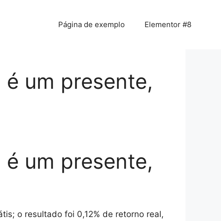
Página de exemplo
Elementor #8
o é um presente,
o é um presente,
s; o resultado foi 0,12% de retorno real,