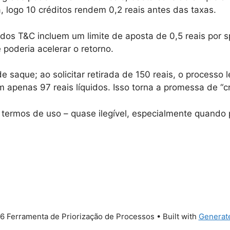
a, logo 10 créditos rendem 0,2 reais antes das taxas.
dos T&C incluem um limite de aposta de 0,5 reais por s
 poderia acelerar o retorno.
de saque; ao solicitar retirada de 150 reais, o processo
apenas 97 reais líquidos. Isso torna a promessa de “cré
s termos de uso – quase ilegível, especialmente quando p
6 Ferramenta de Priorização de Processos
• Built with
Generat