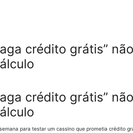
aga crédito grátis” nã
álculo
aga crédito grátis” nã
álculo
emana para testar um cassino que prometia crédito gráti