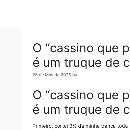
Skip
to
content
O “cassino que p
é um truque de c
25 de May de 2026
by
O “cassino que p
é um truque de c
Primeiro, cortei 3% da minha banca toda s