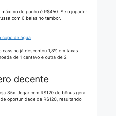
0, máximo de ganho é R$450. Se o jogador
 russa com 6 balas no tambor.
m copo de água
 o cassino já descontou 1,8% em taxas
moeda de 1 centavo e outra de 2
ero decente
 seja 35x. Jogar com R$120 de bônus gera
de oportunidade de R$120, resultando