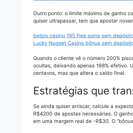
Outro ponto: o limite máximo de ganho c
quiser ultrapassar, tem que apostar nova
betpix casino 195 free spins sem depósit
Lucky Nugget Casino bônus sem depósito
Quando o cliente vê o número 200% piscan
ocultas, deixando apenas 198% efetivo. 
centavos, mas que altera o saldo final.
Estratégias que tr
Se ainda quiser arriscar, calcule a expe
R$4200 de apostas necessárias. O ganho
em uma margem real de -R$30. O “bônus”