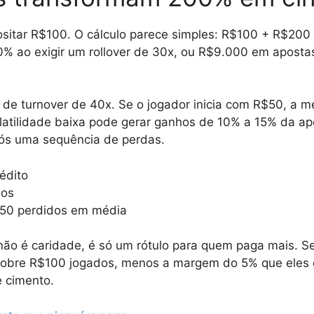
itar R$100. O cálculo parece simples: R$100 + R$200 
50% ao exigir um rollover de 30x, ou R$9.000 em apost
ito de turnover de 40x. Se o jogador inicia com R$50, 
latilidade baixa pode gerar ganhos de 10% a 15% da apo
s uma sequência de perdas.
édito
ios
50 perdidos em média
não é caridade, é só um rótulo para quem paga mais. S
 sobre R$100 jogados, menos a margem do 5% que eles 
 cimento.