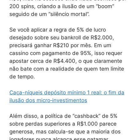
200 spins, criando a ilusão de um “boom”
seguido de um “silêncio mortal”.
Se você aplicar a regra de 5% de lucro
desejado sobre seu bankroll de R$2.000,
precisará ganhar R$210 por mês. Em um
cassino com pagamento de 95%, isso requer
apostar cerca de R$4.400, o que claramente
não bate com a realidade de quem tem limite
de tempo.
Caça-níqueis depósito mínimo 1 real: o fim da
ilusão dos micro‑investimentos
Além disso, a política de “cashback” de 5%
sobre perdas superiores a R$1.000 parece
generosa, mas calcula-se que a maioria dos
jogadores nunca alcança esse patamar,