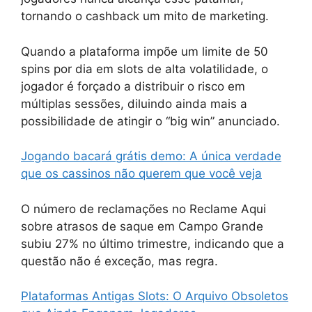
tornando o cashback um mito de marketing.
Quando a plataforma impõe um limite de 50
spins por dia em slots de alta volatilidade, o
jogador é forçado a distribuir o risco em
múltiplas sessões, diluindo ainda mais a
possibilidade de atingir o “big win” anunciado.
Jogando bacará grátis demo: A única verdade
que os cassinos não querem que você veja
O número de reclamações no Reclame Aqui
sobre atrasos de saque em Campo Grande
subiu 27% no último trimestre, indicando que a
questão não é exceção, mas regra.
Plataformas Antigas Slots: O Arquivo Obsoletos