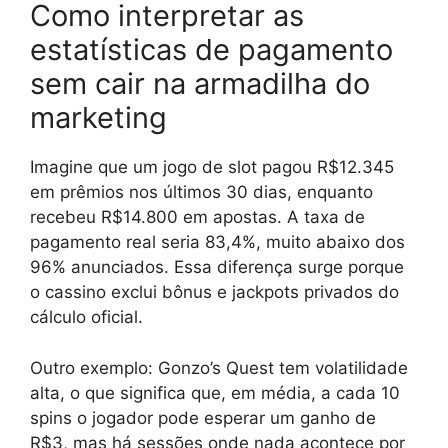
Como interpretar as
estatísticas de pagamento
sem cair na armadilha do
marketing
Imagine que um jogo de slot pagou R$12.345
em prêmios nos últimos 30 dias, enquanto
recebeu R$14.800 em apostas. A taxa de
pagamento real seria 83,4%, muito abaixo dos
96% anunciados. Essa diferença surge porque
o cassino exclui bônus e jackpots privados do
cálculo oficial.
Outro exemplo: Gonzo’s Quest tem volatilidade
alta, o que significa que, em média, a cada 10
spins o jogador pode esperar um ganho de
R$3, mas há sessões onde nada acontece por