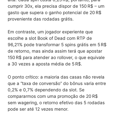
cumprir 30x, ela precisa dispor de 150 R$ – um
gasto que supera o ganho potencial de 20 R$
proveniente das rodadas grátis.
Em contraste, um jogador experiente que
escolhe a slot Book of Dead com RTP de
96,21% pode transformar 5 spins grátis em 5 R$
de retorno, mas ainda assim terá que apostar
150 R$ para atender ao rollover, o que equivale
a 30 vezes a aposta média de 5 R$.
O ponto crítico: a maioria das casas não revela
que a “taxa de conversão” do bônus varia entre
0,2% e 0,7% dependendo da slot. Se
compararmos com uma promoção de 20 R$
sem wagering, o retorno efetivo das 5 rodadas
pode ser até 12 vezes menor.