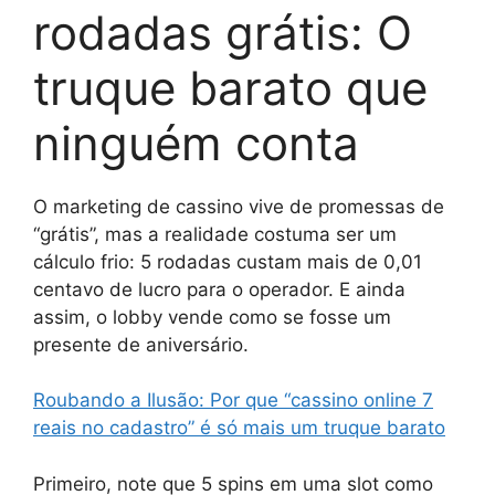
rodadas grátis: O
truque barato que
ninguém conta
O marketing de cassino vive de promessas de
“grátis”, mas a realidade costuma ser um
cálculo frio: 5 rodadas custam mais de 0,01
centavo de lucro para o operador. E ainda
assim, o lobby vende como se fosse um
presente de aniversário.
Roubando a Ilusão: Por que “cassino online 7
reais no cadastro” é só mais um truque barato
Primeiro, note que 5 spins em uma slot como