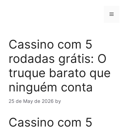
Skip
to
Menu
content
Cassino com 5
rodadas grátis: O
truque barato que
ninguém conta
25 de May de 2026
by
Cassino com 5