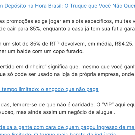
 Depósito na Hora Brasil: O Truque que Você Não Quer
as promoções exige jogar em slots específicos, muitas 
de cair para 85%, enquanto a casa já tem sua fatia gara
 em um slot de 85% de RTP devolvem, em média, R$4,25
cher um balde com um copo furado.
vertido em dinheiro” significa que, mesmo que você gan
ue só pode ser usado na loja da própria empresa, onde 
r tempo limitado: o engodo que não paga
adas, lembre‑se de que não é caridade. O “VIP” aqui e
xuoso, mas ainda assim um negócio de aluguel.
a deixa a gente com cara de quem pagou ingresso de me
empo limitado: O truque mais barato da indústria