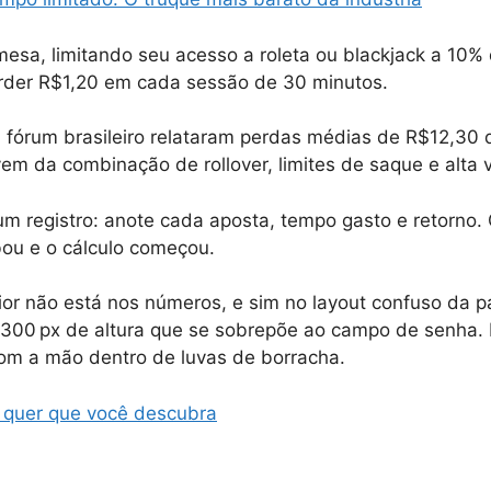
esa, limitando seu acesso a roleta ou blackjack a 10%
 perder R$1,20 em cada sessão de 30 minutos.
fórum brasileiro relataram perdas médias de R$12,30 
m da combinação de rollover, limites de saque e alta v
um registro: anote cada aposta, tempo gasto e retorno.
bou e o cálculo começou.
aior não está nos números, e sim no layout confuso da 
0 px de altura que se sobrepõe ao campo de senha. Iss
com a mão dentro de luvas de borracha.
m quer que você descubra