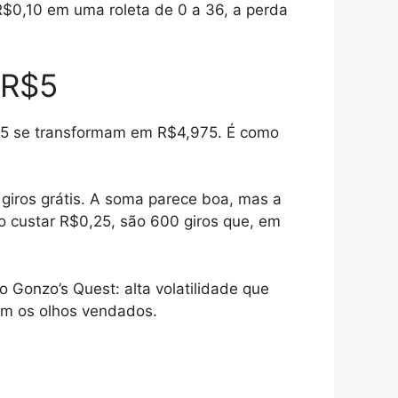
R$0,10 em uma roleta de 0 a 36, a perda
 R$5
R$5 se transformam em R$4,975. É como
 giros grátis. A soma parece boa, mas a
ro custar R$0,25, são 600 giros que, em
 Gonzo’s Quest: alta volatilidade que
com os olhos vendados.