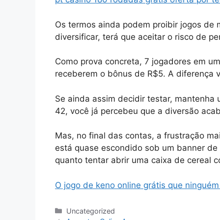
Os termos ainda podem proibir jogos de m
diversificar, terá que aceitar o risco de
Como prova concreta, 7 jogadores em um 
receberem o bônus de R$5. A diferença ve
Se ainda assim decidir testar, mantenha 
42, você já percebeu que a diversão aca
Mas, no final das contas, a frustração m
está quase escondido sob um banner de 30
quanto tentar abrir uma caixa de cereal 
O jogo de keno online grátis que ningué
Categories
Uncategorized