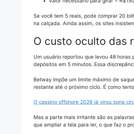
Valor necessário para girar = R$15
Se você tem 5 reais, pode comprar 20 bi
na calçada. Ainda assim, os sites insist
O custo oculto das 
Um usuário reportou que levou 48 horas 
depósitos em 5 minutos. Essa discrepânc
Betway impõe um limite máximo de saque d
restante até o próximo ciclo. É como ten
O cassino offshore 2026 já virou zona ci
Mas a parte mais irritante são as palavra
que ampliar a tela para ler, o que faz o