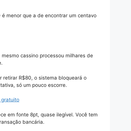
0 é menor que a de encontrar um centavo
 o mesmo cassino processou milhares de
e.
 retirar R$80, o sistema bloqueará o
tativa, só um pouco escorre.
gratuito
ece em fonte 8pt, quase ilegível. Você tem
transação bancária.