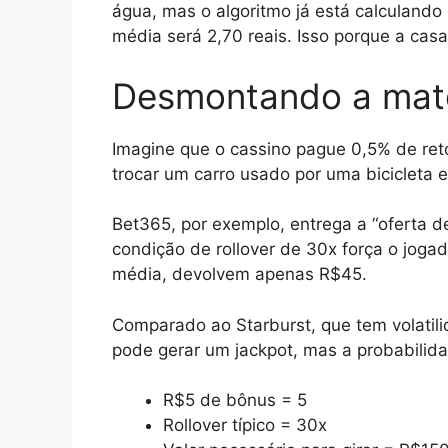
água, mas o algoritmo já está calculando
média será 2,70 reais. Isso porque a ca
Desmontando a mate
Imagine que o cassino pague 0,5% de re
trocar um carro usado por uma bicicleta e
Bet365, por exemplo, entrega a “oferta d
condição de rollover de 30x força o joga
média, devolvem apenas R$45.
Comparado ao Starburst, que tem volatili
pode gerar um jackpot, mas a probabilida
R$5 de bônus = 5
Rollover típico = 30x