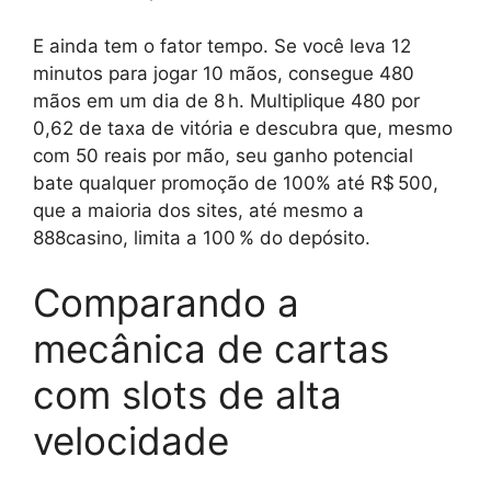
E ainda tem o fator tempo. Se você leva 12
minutos para jogar 10 mãos, consegue 480
mãos em um dia de 8 h. Multiplique 480 por
0,62 de taxa de vitória e descubra que, mesmo
com 50 reais por mão, seu ganho potencial
bate qualquer promoção de 100% até R$ 500,
que a maioria dos sites, até mesmo a
888casino, limita a 100 % do depósito.
Comparando a
mecânica de cartas
com slots de alta
velocidade