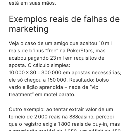
está em suas mãos.
Exemplos reais de falhas de
marketing
Veja o caso de um amigo que aceitou 10 mil
reais de bônus “free” na PokerStars, mas
acabou pagando 23 mil em requisitos de
aposta. O cálculo simples:
10 000 × 30 = 300 000 em apostas necessárias;
ele só chegou a 150 000. Resultado: bolso
vazio e lição aprendida – nada de “vip
treatment” em motel barato.
Outro exemplo: ao tentar extrair valor de um
torneio de 2 000 reais na 888casino, percebi
que o registro exigia 1 800 reais de buy‑in, mas