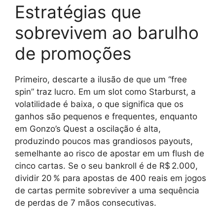
Estratégias que
sobrevivem ao barulho
de promoções
Primeiro, descarte a ilusão de que um “free
spin” traz lucro. Em um slot como Starburst, a
volatilidade é baixa, o que significa que os
ganhos são pequenos e frequentes, enquanto
em Gonzo’s Quest a oscilação é alta,
produzindo poucos mas grandiosos payouts,
semelhante ao risco de apostar em um flush de
cinco cartas. Se o seu bankroll é de R$ 2.000,
dividir 20 % para apostas de 400 reais em jogos
de cartas permite sobreviver a uma sequência
de perdas de 7 mãos consecutivas.