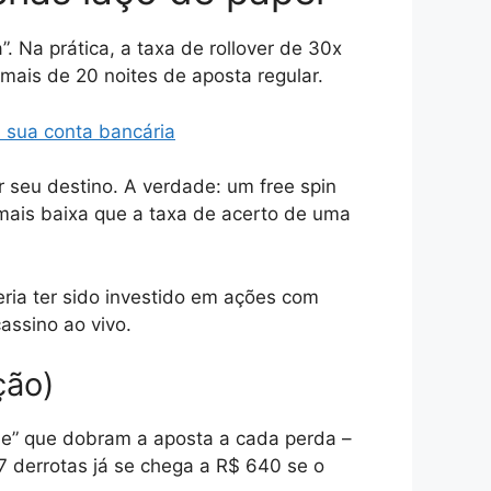
 Na prática, a taxa de rollover de 30x
ais de 20 noites de aposta regular.
a sua conta bancária
r seu destino. A verdade: um free spin
mais baixa que a taxa de acerto de uma
eria ter sido investido em ações com
ssino ao vivo.
ção)
ale” que dobram a aposta a cada perda –
7 derrotas já se chega a R$ 640 se o