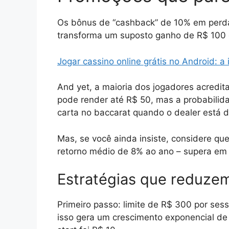
Os bônus de “cashback” de 10% em perdas
transforma um suposto ganho de R$ 100 e
Jogar cassino online grátis no Android: 
And yet, a maioria dos jogadores acredit
pode render até R$ 50, mas a probabilid
carta no baccarat quando o dealer está di
Mas, se você ainda insiste, considere qu
retorno médio de 8% ao ano – supera em 
Estratégias que reduze
Primeiro passo: limite de R$ 300 por ses
isso gera um crescimento exponencial de 