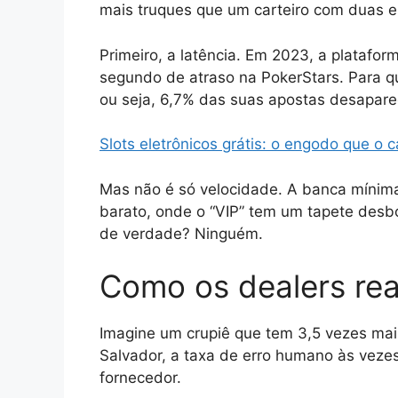
mais truques que um carteiro com duas e
Primeiro, a latência. Em 2023, a platafo
segundo de atraso na PokerStars. Para q
ou seja, 6,7% das suas apostas desapar
Slots eletrônicos grátis: o engodo que o
Mas não é só velocidade. A banca mínima
barato, onde o “VIP” tem um tapete desb
de verdade? Ninguém.
Como os dealers rea
Imagine um crupiê que tem 3,5 vezes mais
Salvador, a taxa de erro humano às vez
fornecedor.