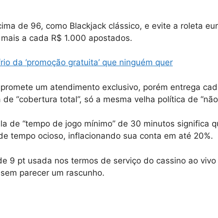
ima de 96, como Blackjack clássico, e evite a roleta e
a mais a cada R$ 1.000 apostados.
 frio da ‘promoção gratuita’ que ninguém quer
que promete um atendimento exclusivo, porém entrega ca
e “cobertura total”, só a mesma velha política de “não 
sula de “tempo de jogo mínimo” de 30 minutos significa
de tempo ocioso, inflacionando sua conta em até 20%.
e de 9 pt usada nos termos de serviço do cassino ao vi
 sem parecer um rascunho.