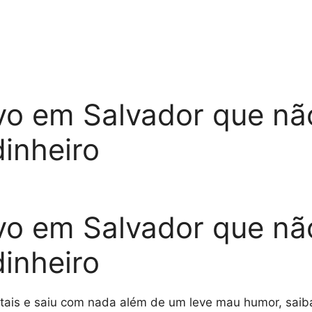
ivo em Salvador que nã
inheiro
ivo em Salvador que nã
inheiro
itais e saiu com nada além de um leve mau humor, saib