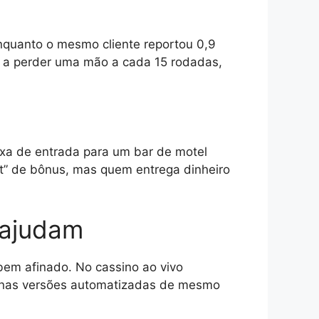
enquanto o mesmo cliente reportou 0,9
e a perder uma mão a cada 15 rodadas,
xa de entrada para um bar de motel
ft” de bônus, mas quem entrega dinheiro
 ajudam
bem afinado. No cassino ao vivo
% nas versões automatizadas de mesmo