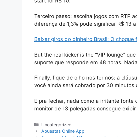
start foi R$ 10.
Terceiro passo: escolha jogos com RTP ac
diferença de 1,3% pode significar R$ 13 
Baixar giros do dinheiro Brasil: O choque
But the real kicker is the “VIP lounge” 
suporte que responde em 48 horas. Nada d
Finally, fique de olho nos termos: a cláu
você ainda será cobrado por 30 minutos 
E pra fechar, nada como a irritante font
monitor de 13 polegadas consegue exibir
Categories
Uncategorized
Apuestas Online App