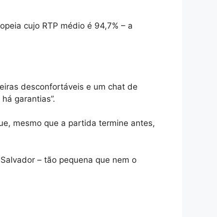
uropeia cujo RTP médio é 94,7% – a
deiras desconfortáveis e um chat de
há garantias”.
 que, mesmo que a partida termine antes,
vo Salvador – tão pequena que nem o