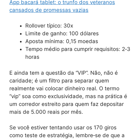
App bacará tablet: o trunfo dos veteranos
cansados de promessas vazias
Rollover típico: 30x
Limite de ganho: 100 dólares
Aposta mínima: 0,15 moedas
Tempo médio para cumprir requisitos: 2‑3
horas
E ainda tem a questão da “VIP”. Não, não é
caridade; é um filtro para separar quem
realmente vai colocar dinheiro real. O termo
“vip” soa como exclusividade, mas na prática é
um corredor estreito para quem faz depositar
mais de 5.000 reais por mês.
Se você estiver tentando usar os 170 giros
como teste de estratégia, lembre‑se de que a