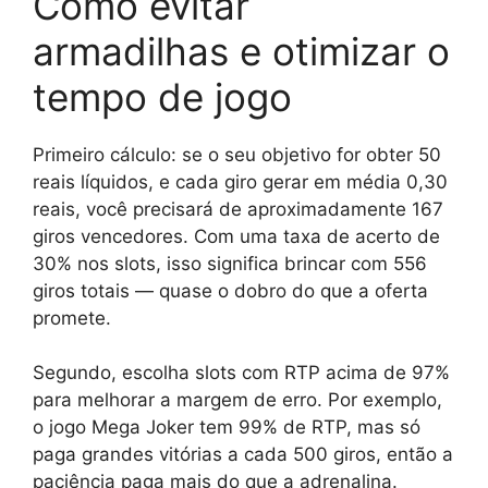
Como evitar
armadilhas e otimizar o
tempo de jogo
Primeiro cálculo: se o seu objetivo for obter 50
reais líquidos, e cada giro gerar em média 0,30
reais, você precisará de aproximadamente 167
giros vencedores. Com uma taxa de acerto de
30% nos slots, isso significa brincar com 556
giros totais — quase o dobro do que a oferta
promete.
Segundo, escolha slots com RTP acima de 97%
para melhorar a margem de erro. Por exemplo,
o jogo Mega Joker tem 99% de RTP, mas só
paga grandes vitórias a cada 500 giros, então a
paciência paga mais do que a adrenalina.