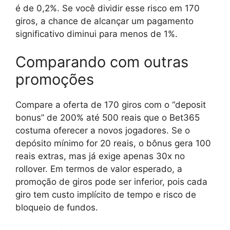
é de 0,2%. Se você dividir esse risco em 170
giros, a chance de alcançar um pagamento
significativo diminui para menos de 1%.
Comparando com outras
promoções
Compare a oferta de 170 giros com o “deposit
bonus” de 200% até 500 reais que o Bet365
costuma oferecer a novos jogadores. Se o
depósito mínimo for 20 reais, o bônus gera 100
reais extras, mas já exige apenas 30x no
rollover. Em termos de valor esperado, a
promoção de giros pode ser inferior, pois cada
giro tem custo implícito de tempo e risco de
bloqueio de fundos.