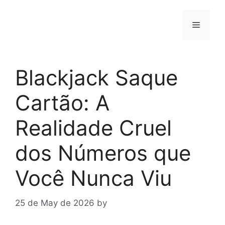
Skip
to
Menu
content
Blackjack Saque
Cartão: A
Realidade Cruel
dos Números que
Você Nunca Viu
25 de May de 2026
by