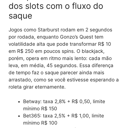
dos slots com o fluxo do
saque
Jogos como Starburst rodam em 2 segundos
por rodada, enquanto Gonzo’s Quest tem
volatilidade alta que pode transformar R$ 10
em R$ 250 em poucos spins. O blackjack,
porém, opera em ritmo mais lento: cada mão
leva, em média, 45 segundos. Essa diferença
de tempo faz o saque parecer ainda mais
arrastado, como se você estivesse esperando a
roleta girar eternamente.
Betway: taxa 2,8% + R$ 0,50, limite
mínimo R$ 150
Bet365: taxa 2,5% + R$ 1,00, limite
mínimo R$ 100