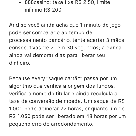
888casino: taxa fixa R$ 2,50, limite
mínimo R$ 200
And se você ainda acha que 1 minuto de jogo
pode ser comparado ao tempo de
processamento bancário, tente acertar 3 mãos
consecutivas de 21 em 30 segundos; a banca
ainda vai demorar dias para liberar seu
dinheiro.
Because every “saque cartão” passa por um
algoritmo que verifica a origem dos fundos,
verifica o nome do titular e ainda recalcula a
taxa de conversão de moeda. Um saque de R$
1.000 pode demorar 72 horas, enquanto um de
R$ 1.050 pode ser liberado em 48 horas por um
pequeno erro de arredondamento.