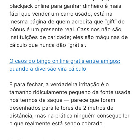
blackjack online para ganhar dinheiro é mais
fácil que vender um carro usado, está na
mesma página de quem acredita que “gift” de
bônus é um presente real. Cassinos não são
instituições de caridade; eles são máquinas de
cálculo que nunca dão “grátis”.
O caos do bingo on line gratis entre amigos:
quando a diversão vira cálculo
E para fechar, a verdadeira irritação é o
tamanho ridiculamente pequeno da fonte usada
nos termos de saque — parece que foram
desenhados para leitores de 2 metros de
distância, mas na prática ninguém consegue ler
o que realmente está sendo cobrado.