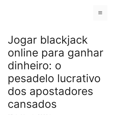
Skip
to
Menu
content
Jogar blackjack
online para ganhar
dinheiro: o
pesadelo lucrativo
dos apostadores
cansados