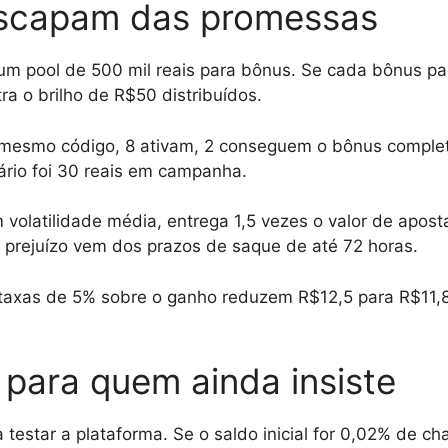
scapam das promessas
 pool de 500 mil reais para bônus. Se cada bônus pag
a o brilho de R$50 distribuídos.
mesmo código, 8 ativam, 2 conseguem o bônus completo,
ário foi 30 reais em campanha.
m volatilidade média, entrega 1,5 vezes o valor de ap
 prejuízo vem dos prazos de saque de até 72 horas.
s taxas de 5% sobre o ganho reduzem R$12,5 para R$11,
s para quem ainda insiste
a testar a plataforma. Se o saldo inicial for 0,02% de c