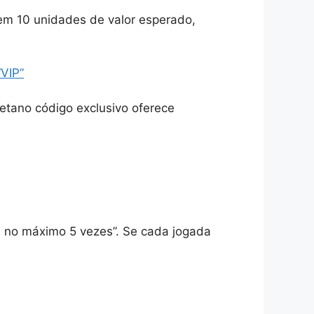
tem 10 unidades de valor esperado,
“VIP”
etano código exclusivo oferece
e no máximo 5 vezes”. Se cada jogada