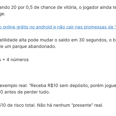
ando 20 por 0,5 de chance de vitória, o jogador ainda 
ge.
o online grátis no android e não cair nas promessas de 
tilidade alta pode mudar o saldo em 30 segundos, o b
 de um parque abandonado.
as + 4 números
 exemplo real: “Receba R$10 sem depósito, porém jogu
10 antes de perder tudo.
10 de risco total. Não há nenhum “presente” real.