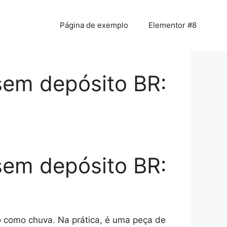
Página de exemplo
Elementor #8
sem depósito BR:
sem depósito BR:
o como chuva. Na prática, é uma peça de