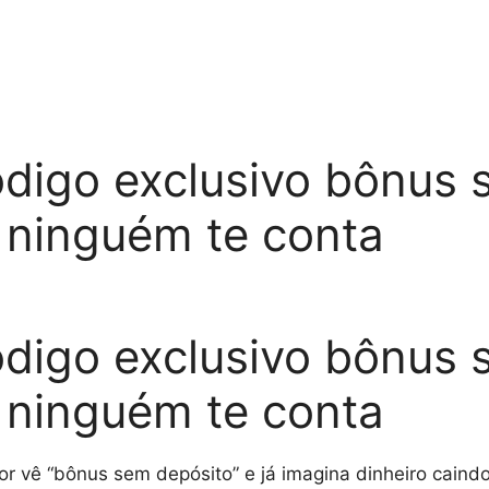
digo exclusivo bônus 
e ninguém te conta
digo exclusivo bônus 
e ninguém te conta
or vê “bônus sem depósito” e já imagina dinheiro caind