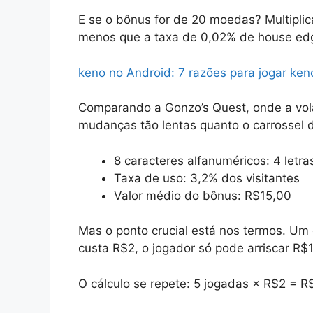
E se o bônus for de 20 moedas? Multiplic
menos que a taxa de 0,02% de house ed
k​eno no Android: 7 razões para jogar ken
Comparando a Gonzo’s Quest, onde a vola
mudanças tão lentas quanto o carrossel
8 caracteres alfanuméricos: 4 letr
Taxa de uso: 3,2% dos visitantes
Valor médio do bônus: R$15,00
Mas o ponto crucial está nos termos. Um
custa R$2, o jogador só pode arriscar R$
O cálculo se repete: 5 jogadas × R$2 = R$