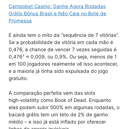
Campobet Casino: Ganhe Agora Rodadas
Grátis Bônus Brasil e Não Caia no Bote de
Promessa
E ainda tem o mito da “sequência de 7 vitórias”.
Se a probabilidade de vitória em cada mão é
0,476, a chance de vencer 7 vezes seguidas é
0,476⁷ ≈ 0,009, ou 0,9%. Ou seja, menos de 1
em 100 jogadores realmente vê isso acontecer,
e a maioria já tinha sido expulsada do jogo
gratuito.
A comparação perfeita vem das slots
high‑volatility como Book of Dead. Enquanto
elas podem subir 500% em algumas rodadas, o
bacará grátis tem um teto de 2% de ganho
médio – e isso já está inflado por oferecer
linhas de aposta invisíveis.