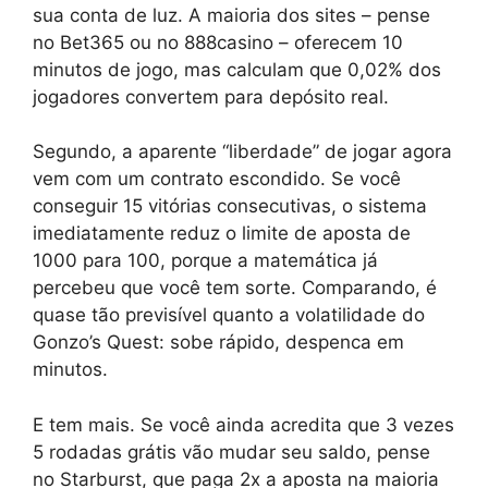
sua conta de luz. A maioria dos sites – pense
no Bet365 ou no 888casino – oferecem 10
minutos de jogo, mas calculam que 0,02% dos
jogadores convertem para depósito real.
Segundo, a aparente “liberdade” de jogar agora
vem com um contrato escondido. Se você
conseguir 15 vitórias consecutivas, o sistema
imediatamente reduz o limite de aposta de
1000 para 100, porque a matemática já
percebeu que você tem sorte. Comparando, é
quase tão previsível quanto a volatilidade do
Gonzo’s Quest: sobe rápido, despenca em
minutos.
E tem mais. Se você ainda acredita que 3 vezes
5 rodadas grátis vão mudar seu saldo, pense
no Starburst, que paga 2x a aposta na maioria