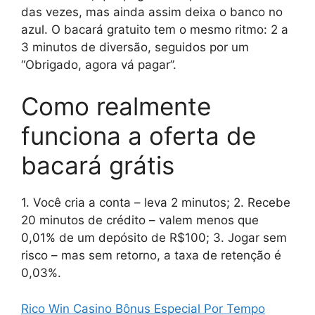
das vezes, mas ainda assim deixa o banco no
azul. O bacará gratuito tem o mesmo ritmo: 2 a
3 minutos de diversão, seguidos por um
“Obrigado, agora vá pagar”.
Como realmente
funciona a oferta de
bacará grátis
1. Você cria a conta – leva 2 minutos; 2. Recebe
20 minutos de crédito – valem menos que
0,01% de um depósito de R$100; 3. Jogar sem
risco – mas sem retorno, a taxa de retenção é
0,03%.
Rico Win Casino Bônus Especial Por Tempo