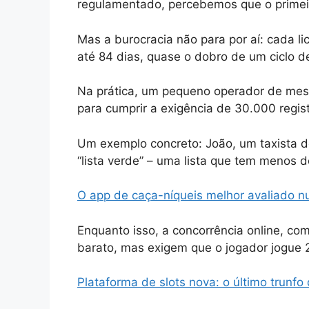
regulamentado, percebemos que o primeiro 
Mas a burocracia não para por aí: cada l
até 84 dias, quase o dobro de um ciclo de
Na prática, um pequeno operador de mesa
para cumprir a exigência de 30.000 regis
Um exemplo concreto: João, um taxista de
“lista verde” – uma lista que tem menos 
O app de caça-níqueis melhor avaliado nu
Enquanto isso, a concorrência online, co
barato, mas exigem que o jogador jogue 2
Plataforma de slots nova: o último trunf