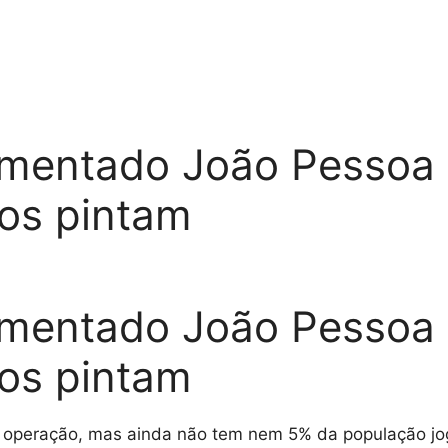
amentado João Pessoa 
ros pintam
amentado João Pessoa 
ros pintam
e operação, mas ainda não tem nem 5% da população jo