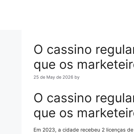
Skip
to
content
O cassino regul
que os marketei
25 de May de 2026
by
O cassino regul
que os marketei
Em 2023, a cidade recebeu 2 licenças d