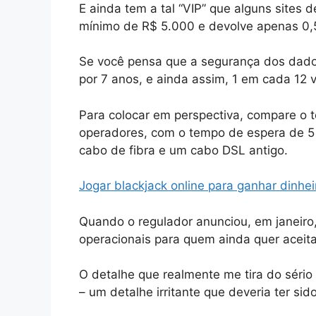
E ainda tem a tal “VIP” que alguns sites
mínimo de R$ 5.000 e devolve apenas 0,5
Se você pensa que a segurança dos dados
por 7 anos, e ainda assim, 1 em cada 12
Para colocar em perspectiva, compare o
operadores, com o tempo de espera de 5 m
cabo de fibra e um cabo DSL antigo.
Jogar blackjack online para ganhar dinhe
Quando o regulador anunciou, em janeiro,
operacionais para quem ainda quer aceitar
O detalhe que realmente me tira do sério 
– um detalhe irritante que deveria ter sid