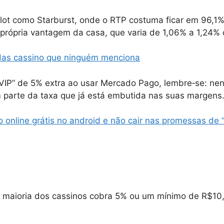
lot como Starburst, onde o RTP costuma ficar em 96,
a própria vantagem da casa, que varia de 1,06% a 1,24
ndas cassino que ninguém menciona
IP” de 5% extra ao usar Mercado Pago, lembre‑se: nen
m parte da taxa que já está embutida nas suas margens
o online grátis no android e não cair nas promessas de 
 a maioria dos cassinos cobra 5% ou um mínimo de R$10