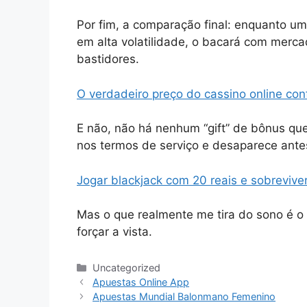
Por fim, a comparação final: enquanto um
em alta volatilidade, o bacará com merc
bastidores.
O verdadeiro preço do cassino online con
E não, não há nenhum “gift” de bônus qu
nos termos de serviço e desaparece ante
Jogar blackjack com 20 reais e sobreviv
Mas o que realmente me tira do sono é o 
forçar a vista.
Categories
Uncategorized
Apuestas Online App
Apuestas Mundial Balonmano Femenino