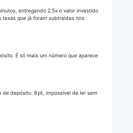
nutos, entregando 2,5x o valor investido
 taxas que já foram subtraídas nos
epósito. É só mais um número que aparece
de depósito: 8 pt, impossível de ler sem