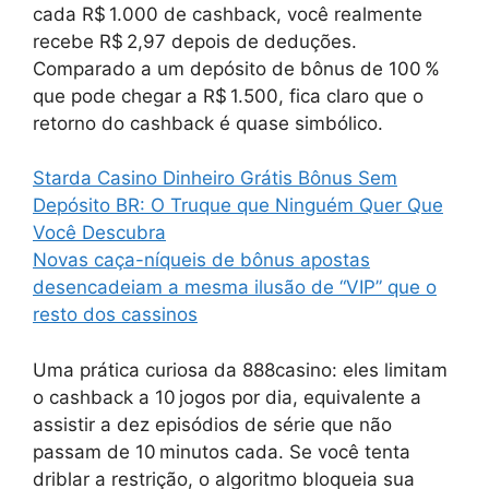
cada R$ 1.000 de cashback, você realmente
recebe R$ 2,97 depois de deduções.
Comparado a um depósito de bônus de 100 %
que pode chegar a R$ 1.500, fica claro que o
retorno do cashback é quase simbólico.
Starda Casino Dinheiro Grátis Bônus Sem
Depósito BR: O Truque que Ninguém Quer Que
Você Descubra
Novas caça-níqueis de bônus apostas
desencadeiam a mesma ilusão de “VIP” que o
resto dos cassinos
Uma prática curiosa da 888casino: eles limitam
o cashback a 10 jogos por dia, equivalente a
assistir a dez episódios de série que não
passam de 10 minutos cada. Se você tenta
driblar a restrição, o algoritmo bloqueia sua