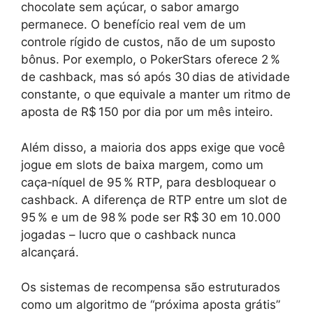
chocolate sem açúcar, o sabor amargo
permanece. O benefício real vem de um
controle rígido de custos, não de um suposto
bônus. Por exemplo, o PokerStars oferece 2 %
de cashback, mas só após 30 dias de atividade
constante, o que equivale a manter um ritmo de
aposta de R$ 150 por dia por um mês inteiro.
Além disso, a maioria dos apps exige que você
jogue em slots de baixa margem, como um
caça‑níquel de 95 % RTP, para desbloquear o
cashback. A diferença de RTP entre um slot de
95 % e um de 98 % pode ser R$ 30 em 10.000
jogadas – lucro que o cashback nunca
alcançará.
Os sistemas de recompensa são estruturados
como um algoritmo de “próxima aposta grátis”