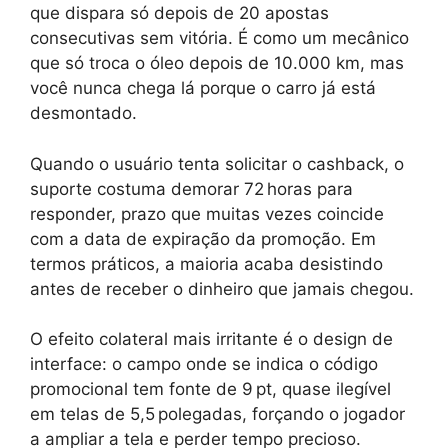
que dispara só depois de 20 apostas
consecutivas sem vitória. É como um mecânico
que só troca o óleo depois de 10.000 km, mas
você nunca chega lá porque o carro já está
desmontado.
Quando o usuário tenta solicitar o cashback, o
suporte costuma demorar 72 horas para
responder, prazo que muitas vezes coincide
com a data de expiração da promoção. Em
termos práticos, a maioria acaba desistindo
antes de receber o dinheiro que jamais chegou.
O efeito colateral mais irritante é o design de
interface: o campo onde se indica o código
promocional tem fonte de 9 pt, quase ilegível
em telas de 5,5 polegadas, forçando o jogador
a ampliar a tela e perder tempo precioso.