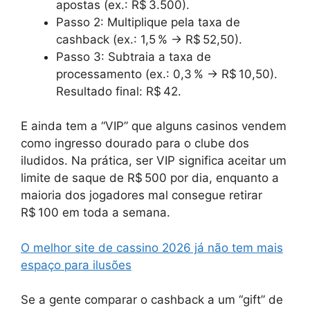
apostas (ex.: R$ 3.500).
Passo 2: Multiplique pela taxa de
cashback (ex.: 1,5 % → R$ 52,50).
Passo 3: Subtraia a taxa de
processamento (ex.: 0,3 % → R$ 10,50).
Resultado final: R$ 42.
E ainda tem a “VIP” que alguns casinos vendem
como ingresso dourado para o clube dos
iludidos. Na prática, ser VIP significa aceitar um
limite de saque de R$ 500 por dia, enquanto a
maioria dos jogadores mal consegue retirar
R$ 100 em toda a semana.
O melhor site de cassino 2026 já não tem mais
espaço para ilusões
Se a gente comparar o cashback a um “gift” de