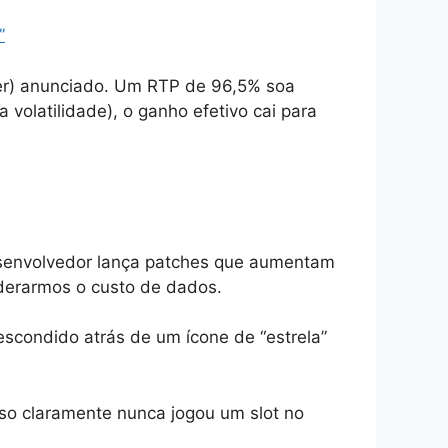
”
ayer) anunciado. Um RTP de 96,5% soa
a volatilidade), o ganho efetivo cai para
desenvolvedor lança patches que aumentam
iderarmos o custo de dados.
á escondido atrás de um ícone de “estrela”
sso claramente nunca jogou um slot no