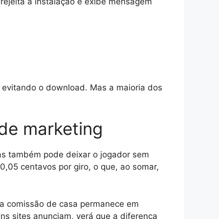
p rejeita a instalação e exibe mensagem
 evitando o download. Mas a maioria dos
 de marketing
mas também pode deixar o jogador sem
0,05 centavos por giro, o que, ao somar,
s a comissão de casa permanece em
ns sites anunciam, verá que a diferença