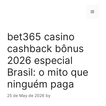
Skip
to
Menu
content
bet365 casino
cashback bônus
2026 especial
Brasil: o mito que
ninguém paga
25 de May de 2026
by