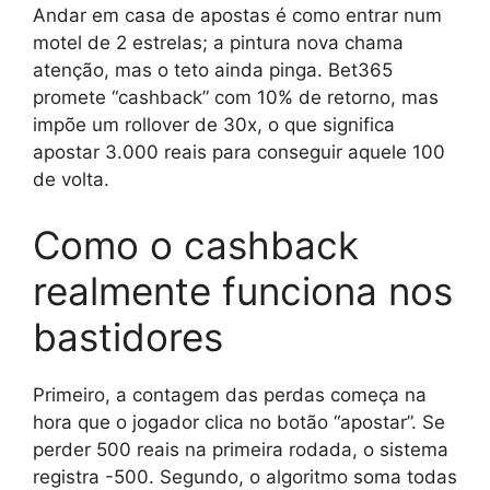
Andar em casa de apostas é como entrar num
motel de 2 estrelas; a pintura nova chama
atenção, mas o teto ainda pinga. Bet365
promete “cashback” com 10% de retorno, mas
impõe um rollover de 30x, o que significa
apostar 3.000 reais para conseguir aquele 100
de volta.
Como o cashback
realmente funciona nos
bastidores
Primeiro, a contagem das perdas começa na
hora que o jogador clica no botão “apostar”. Se
perder 500 reais na primeira rodada, o sistema
registra -500. Segundo, o algoritmo soma todas