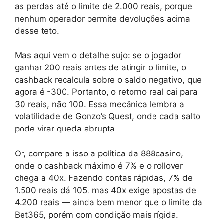
as perdas até o limite de 2.000 reais, porque
nenhum operador permite devoluções acima
desse teto.
Mas aqui vem o detalhe sujo: se o jogador
ganhar 200 reais antes de atingir o limite, o
cashback recalcula sobre o saldo negativo, que
agora é -300. Portanto, o retorno real cai para
30 reais, não 100. Essa mecânica lembra a
volatilidade de Gonzo’s Quest, onde cada salto
pode virar queda abrupta.
Or, compare a isso a política da 888casino,
onde o cashback máximo é 7% e o rollover
chega a 40x. Fazendo contas rápidas, 7% de
1.500 reais dá 105, mas 40x exige apostas de
4.200 reais — ainda bem menor que o limite da
Bet365, porém com condição mais rígida.