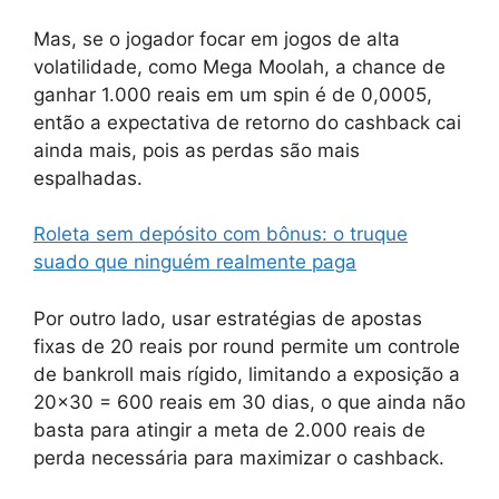
Mas, se o jogador focar em jogos de alta
volatilidade, como Mega Moolah, a chance de
ganhar 1.000 reais em um spin é de 0,0005,
então a expectativa de retorno do cashback cai
ainda mais, pois as perdas são mais
espalhadas.
Roleta sem depósito com bônus: o truque
suado que ninguém realmente paga
Por outro lado, usar estratégias de apostas
fixas de 20 reais por round permite um controle
de bankroll mais rígido, limitando a exposição a
20×30 = 600 reais em 30 dias, o que ainda não
basta para atingir a meta de 2.000 reais de
perda necessária para maximizar o cashback.