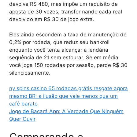
devolve R$ 480, mas impõe um requisito de
aposta de 30 vezes, transformando cada real
devolvido em R$ 30 de jogo extra.
Eles ainda escondem a taxa de manutenção de
0,2% por rodada, que reduz seu bankroll
enquanto você tenta alcançar a lendária
sequência de 21 sem estourar. Se em média
você joga 150 rodadas por sessão, perde R$ 30
silenciosamente.
ny spins casino 65 rodadas grátis resgate agora
mesmo BR: a ilusão que vale menos que um
café barato
Jogo de Bacará App: A Verdade Que Ninguém
Quer Ouvir