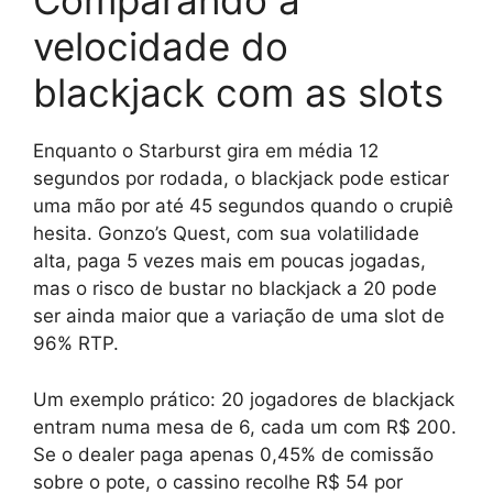
Comparando a
velocidade do
blackjack com as slots
Enquanto o Starburst gira em média 12
segundos por rodada, o blackjack pode esticar
uma mão por até 45 segundos quando o crupiê
hesita. Gonzo’s Quest, com sua volatilidade
alta, paga 5 vezes mais em poucas jogadas,
mas o risco de bustar no blackjack a 20 pode
ser ainda maior que a variação de uma slot de
96% RTP.
Um exemplo prático: 20 jogadores de blackjack
entram numa mesa de 6, cada um com R$ 200.
Se o dealer paga apenas 0,45% de comissão
sobre o pote, o cassino recolhe R$ 54 por