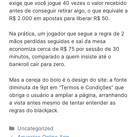
exige que você jogue 40 vezes o valor recebido
antes de conseguir retirar algo, o que equivale a
R$ 2.000 em apostas para liberar R$ 50.
Na prática, um jogador que segue a regra de 2
mãos perdidas seguidas e sai da mesa
economiza cerca de R$ 75 por sessão de 30
minutos, comparado a quem insiste até o
bankroll cair para zero.
Mas a cereja do bolo é o design do site: a fonte
diminuta de 9pt em “Termos e Condições” que
obriga o usuário a ampliar a página, arranhando
a vista antes mesmo de tentar entender as
regras do blackjack.
Categories
Uncategorized
Apuestas Online App