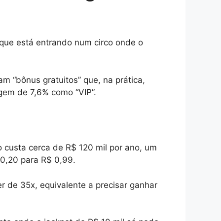
que está entrando num circo onde o
m “bônus gratuitos” que, na prática,
gem de 7,6% como “VIP”.
lo custa cerca de R$ 120 mil por ano, um
0,20 para R$ 0,99.
er de 35x, equivalente a precisar ganhar