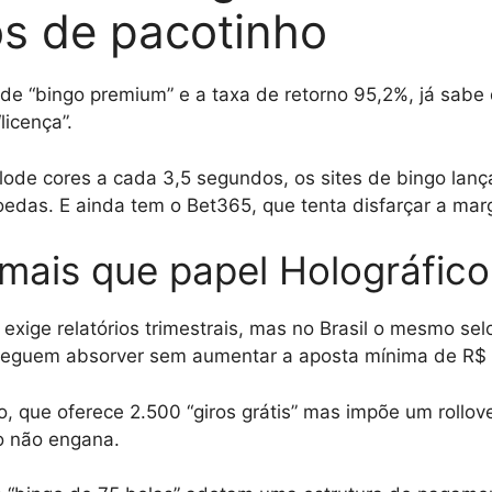
os de pacotinho
 “bingo premium” e a taxa de retorno 95,2%, já sabe 
licença”.
de cores a cada 3,5 segundos, os sites de bingo lança
das. E ainda tem o Bet365, que tenta disfarçar a mar
mais que papel Holográfico
 exige relatórios trimestrais, mas no Brasil o mesmo se
eguem absorver sem aumentar a aposta mínima de R$ 
, que oferece 2.500 “giros grátis” mas impõe um rollov
o não engana.