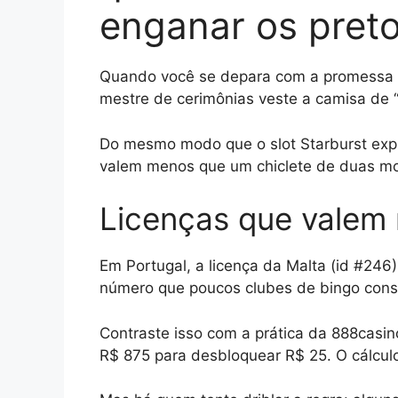
enganar os pret
Quando você se depara com a promessa de
mestre de cerimônias veste a camisa de “
Do mesmo modo que o slot Starburst explo
valem menos que um chiclete de duas moe
Licenças que valem 
Em Portugal, a licença da Malta (id #246)
número que poucos clubes de bingo cons
Contraste isso com a prática da 888casino
R$ 875 para desbloquear R$ 25. O cálcul