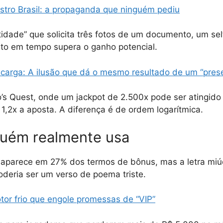
stro Brasil: a propaganda que ninguém pediu
idade” que solicita três fotos de um documento, um se
sto em tempo supera o ganho potencial.
carga: A ilusão que dá o mesmo resultado de um “pres
s Quest, onde um jackpot de 2.500x pode ser atingido
1,2x a aposta. A diferença é de ordem logarítmica.
guém realmente usa
” aparece em 27% dos termos de bônus, mas a letra mi
deria ser um verso de poema triste.
tor frio que engole promessas de “VIP”