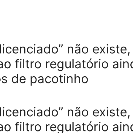
licenciado” não existe
o filtro regulatório a
os de pacotinho
licenciado” não existe
o filtro regulatório a