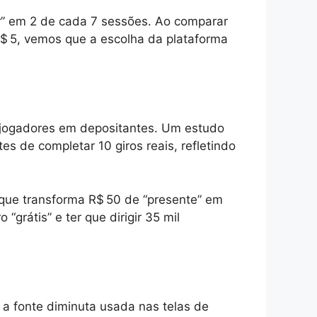
ir” em 2 de cada 7 sessões. Ao comparar
R$ 5, vemos que a escolha da plataforma
e jogadores em depositantes. Um estudo
 de completar 10 giros reais, refletindo
 que transforma R$ 50 de “presente” em
grátis” e ter que dirigir 35 mil
: a fonte diminuta usada nas telas de