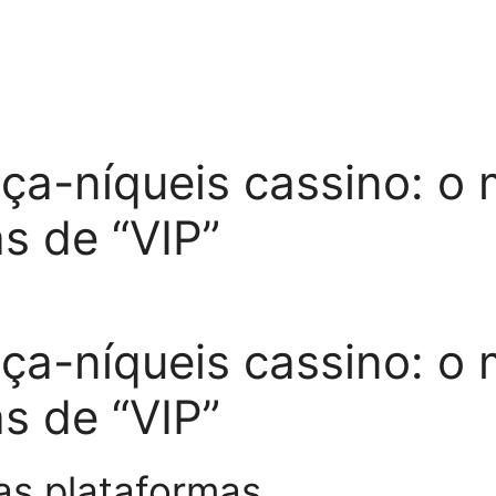
ça-níqueis cassino: o 
s de “VIP”
ça-níqueis cassino: o 
s de “VIP”
das plataformas