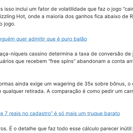
sso inclui um fator de volatilidade que faz o jogo “ca
izzling Hot, onde a maioria dos ganhos fica abaixo de 
o jogo.
inguém quer admitir que é puro balão
e caça-níqueis cassino determina a taxa de conversão d
rios que recebem “free spins” abandonam a conta antes
aformas ainda exige um wagering de 35x sobre bônus, o
qualquer retirada. A comparação é como pedir um carro “
ne 7 reais no cadastro” é só mais um truque barato
os. É o detalhe que faz todo esse cálculo parecer inútil