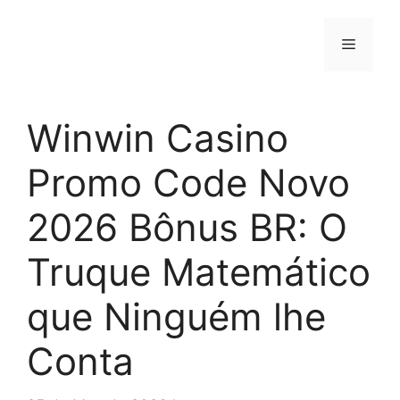
Skip
to
Menu
content
Winwin Casino
Promo Code Novo
2026 Bônus BR: O
Truque Matemático
que Ninguém lhe
Conta