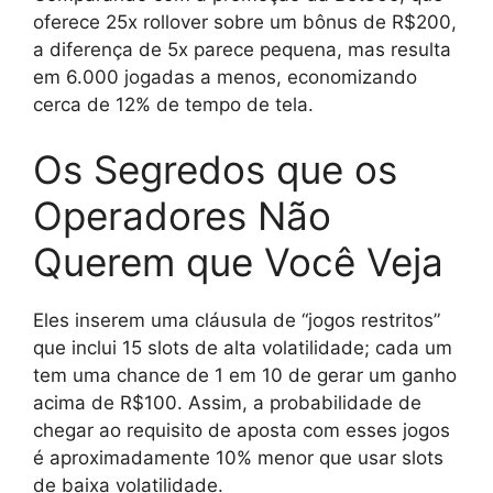
oferece 25x rollover sobre um bônus de R$200,
a diferença de 5x parece pequena, mas resulta
em 6.000 jogadas a menos, economizando
cerca de 12% de tempo de tela.
Os Segredos que os
Operadores Não
Querem que Você Veja
Eles inserem uma cláusula de “jogos restritos”
que inclui 15 slots de alta volatilidade; cada um
tem uma chance de 1 em 10 de gerar um ganho
acima de R$100. Assim, a probabilidade de
chegar ao requisito de aposta com esses jogos
é aproximadamente 10% menor que usar slots
de baixa volatilidade.