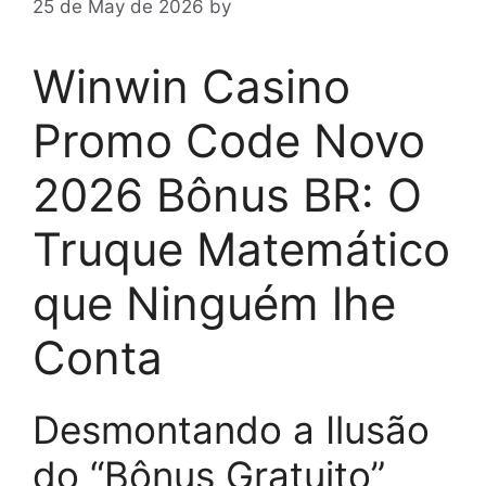
25 de May de 2026
by
Winwin Casino
Promo Code Novo
2026 Bônus BR: O
Truque Matemático
que Ninguém lhe
Conta
Desmontando a Ilusão
do “Bônus Gratuito”