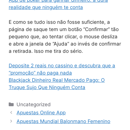
App de poker para ganhar dinheiro: a dura
realidade que ninguém te conta
E como se tudo isso não fosse suficiente, a
página de saque tem um botão “Confirmar” tão
pequeno que, ao tentar clicar, o mouse desliza
e abre a janela de “Ajuda” ao invés de confirmar
a retirada. Isso me tira do sério.
Deposite 2 reais no cassino e descubra que a
“promoção” não paga nada
Blackjack Dinheiro Real Mercado Pago: O
Truque Sujo Que Ninguém Conta
Categories
Uncategorized
Apuestas Online App
Apuestas Mundial Balonmano Femenino