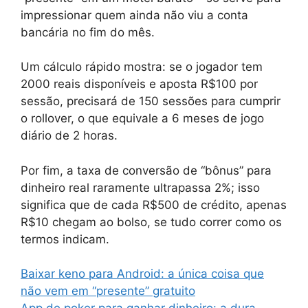
impressionar quem ainda não viu a conta
bancária no fim do mês.
Um cálculo rápido mostra: se o jogador tem
2000 reais disponíveis e aposta R$100 por
sessão, precisará de 150 sessões para cumprir
o rollover, o que equivale a 6 meses de jogo
diário de 2 horas.
Por fim, a taxa de conversão de “bônus” para
dinheiro real raramente ultrapassa 2%; isso
significa que de cada R$500 de crédito, apenas
R$10 chegam ao bolso, se tudo correr como os
termos indicam.
Baixar keno para Android: a única coisa que
não vem em “presente” gratuito