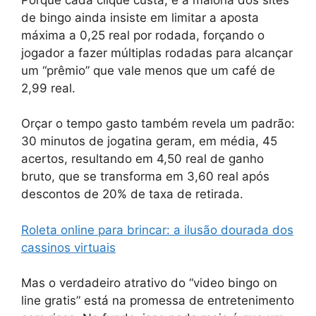
de bingo ainda insiste em limitar a aposta
máxima a 0,25 real por rodada, forçando o
jogador a fazer múltiplas rodadas para alcançar
um “prêmio” que vale menos que um café de
2,99 real.
Orçar o tempo gasto também revela um padrão:
30 minutos de jogatina geram, em média, 45
acertos, resultando em 4,50 real de ganho
bruto, que se transforma em 3,60 real após
descontos de 20% de taxa de retirada.
Roleta online para brincar: a ilusão dourada dos
cassinos virtuais
Mas o verdadeiro atrativo do “video bingo on
line gratis” está na promessa de entretenimento