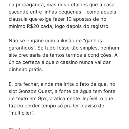
na propaganda, mas nos detalhes que a casa
esconde entre linhas pequenas – como aquela
cláusula que exige fazer 10 apostas de no
mínimo R$20 cada, logo depois do registro.
Não se engane com a ilusão de “ganhos
garantidos”. Se tudo fosse tão simples, nenhum
site precisaria de tantos termos e condições. A
única certeza é que o cassino nunca vai dar
dinheiro grátis.
E, pra fechar, ainda me irrita o fato de que, no
slot Gonzo’s Quest, a fonte da água tem fonte
de texto em 9px, praticamente ilegível, o que
faz eu perder tempo só pra ler o aviso de
“multiplier”.