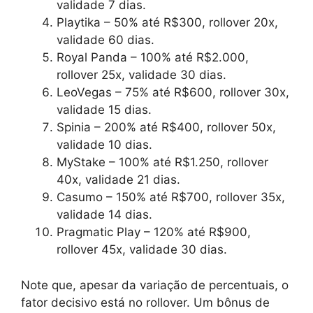
validade 7 dias.
Playtika – 50% até R$300, rollover 20x,
validade 60 dias.
Royal Panda – 100% até R$2.000,
rollover 25x, validade 30 dias.
LeoVegas – 75% até R$600, rollover 30x,
validade 15 dias.
Spinia – 200% até R$400, rollover 50x,
validade 10 dias.
MyStake – 100% até R$1.250, rollover
40x, validade 21 dias.
Casumo – 150% até R$700, rollover 35x,
validade 14 dias.
Pragmatic Play – 120% até R$900,
rollover 45x, validade 30 dias.
Note que, apesar da variação de percentuais, o
fator decisivo está no rollover. Um bônus de