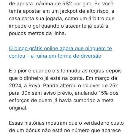
de aposta máxima de R$2 por giro. Se você
tenta apostar em um jackpot de alto risco, a
casa corta sua jogada, como um árbitro que
impede o gol quando o atacante já está a
poucos metros da linha.
O bingo grátis online agora que ninguém te
contou – a ruína em forma de diversão
E o pior é quando o site muda as regras depois
que o dinheiro já está na conta. Em março de
2024, a Royal Panda alterou o rollover de 25x
para 30x sem aviso prévio, anulando 15% dos
esforços de quem já havia cumprido a meta
original.
Essas histórias mostram que o verdadeiro custo
de um bônus não está no número que aparece