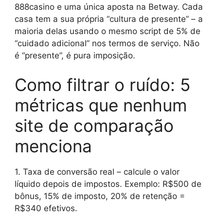
888casino e uma única aposta na Betway. Cada
casa tem a sua própria “cultura de presente” – a
maioria delas usando o mesmo script de 5% de
“cuidado adicional” nos termos de serviço. Não
é “presente”, é pura imposição.
Como filtrar o ruído: 5
métricas que nenhum
site de comparação
menciona
1. Taxa de conversão real – calcule o valor
líquido depois de impostos. Exemplo: R$500 de
bônus, 15% de imposto, 20% de retenção =
R$340 efetivos.