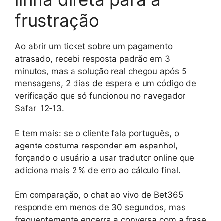
frustração
Ao abrir um ticket sobre um pagamento
atrasado, recebi resposta padrão em 3
minutos, mas a solução real chegou após 5
mensagens, 2 dias de espera e um código de
verificação que só funcionou no navegador
Safari 12‑13.
E tem mais: se o cliente fala português, o
agente costuma responder em espanhol,
forçando o usuário a usar tradutor online que
adiciona mais 2 % de erro ao cálculo final.
Em comparação, o chat ao vivo de Bet365
responde em menos de 30 segundos, mas
frequentemente encerra a conversa com a frase