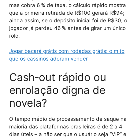
mas cobra 6 % de taxa, o cálculo rápido mostra
que a primeira retirada de R$100 gerará R$94;
ainda assim, se o depósito inicial foi de R$30, o
jogador já perdeu 46 % antes de girar um único
rolo.
Jogar bacará grátis com rodadas grátis: o mito
que os cassinos adoram vender
Cash‑out rápido ou
enrolação digna de
novela?
O tempo médio de processamento de saque na
maioria das plataformas brasileiras é de 2 a 4
dias úteis – a não ser que o usuário seja “VIP” e