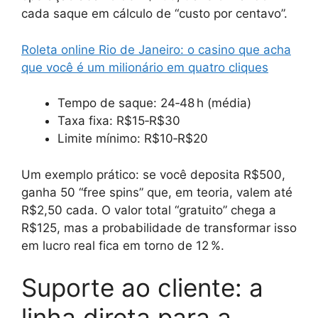
cada saque em cálculo de “custo por centavo”.
Roleta online Rio de Janeiro: o casino que acha
que você é um milionário em quatro cliques
Tempo de saque: 24‑48 h (média)
Taxa fixa: R$15‑R$30
Limite mínimo: R$10‑R$20
Um exemplo prático: se você deposita R$500,
ganha 50 “free spins” que, em teoria, valem até
R$2,50 cada. O valor total “gratuito” chega a
R$125, mas a probabilidade de transformar isso
em lucro real fica em torno de 12 %.
Suporte ao cliente: a
linha direta para a