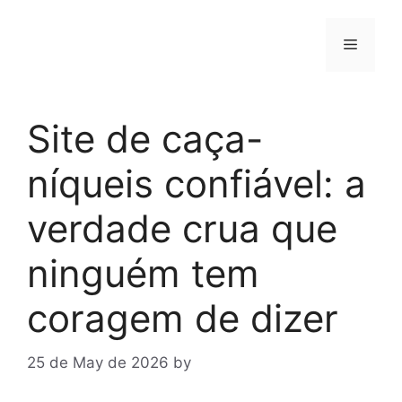
Skip
to
Menu
content
Site de caça-
níqueis confiável: a
verdade crua que
ninguém tem
coragem de dizer
25 de May de 2026
by