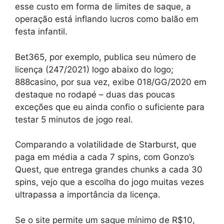
esse custo em forma de limites de saque, a
operação está inflando lucros como balão em
festa infantil.
Bet365, por exemplo, publica seu número de
licença (247/2021) logo abaixo do logo;
888casino, por sua vez, exibe 018/GG/2020 em
destaque no rodapé – duas das poucas
exceções que eu ainda confio o suficiente para
testar 5 minutos de jogo real.
Comparando a volatilidade de Starburst, que
paga em média a cada 7 spins, com Gonzo’s
Quest, que entrega grandes chunks a cada 30
spins, vejo que a escolha do jogo muitas vezes
ultrapassa a importância da licença.
Se o site permite um saque mínimo de R$10,