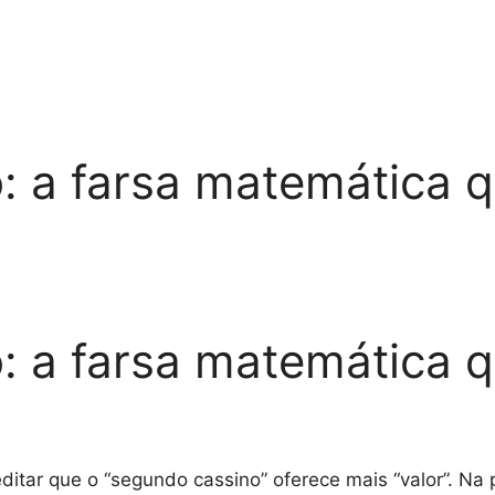
: a farsa matemática 
: a farsa matemática 
reditar que o “segundo cassino” oferece mais “valor”. N