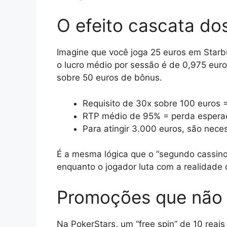
O efeito cascata dos
Imagine que você joga 25 euros em Starbu
o lucro médio por sessão é de 0,975 eur
sobre 50 euros de bônus.
Requisito de 30x sobre 100 euros 
RTP médio de 95% = perda esperad
Para atingir 3.000 euros, são nec
É a mesma lógica que o “segundo cassino
enquanto o jogador luta com a realidade
Promoções que não
Na PokerStars, um “free spin” de 10 reai