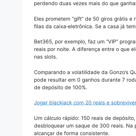
perdendo duas vezes mais do que ganham
Eles prometem “gift” de 50 giros grátis 
filas da caixa‑eletrônica. Se a casa já 
Bet365, por exemplo, faz um “VIP” progra
reais por noite. A diferença entre o que
nas slots.
Comparando a volatilidade da Gonzo’s Que
pode resultar em 0 ganhos durante 7 ro
de depósito de 100%.
Jogar blackjack com 20 reais e sobreviv
Um cálculo rápido: 150 reais de depósito,
desbloquear um saque de 300 reais. Na p
alcançar de forma consistente.