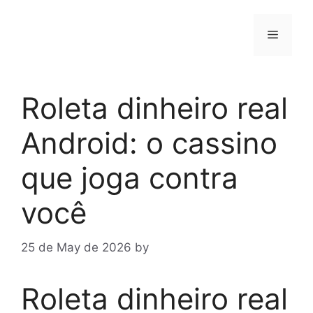
Skip
to
Menu
content
Roleta dinheiro real
Android: o cassino
que joga contra
você
25 de May de 2026
by
Roleta dinheiro real