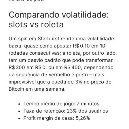
Comparando volatilidade:
slots vs roleta
Um spin em Starburst rende uma volatilidade
baixa, quase como apostar R$ 0,10 em 10
rodadas consecutivas; a roleta, por outro lado,
tem um desvio padrão que pode transformar
R$ 200 em R$ 0, ou em R$ 400, dependendo
da sequência de vermelho e preto – mais
imprevisível que a queda de 3% no preço do
Bitcoin em uma semana.
Tempo médio de jogo: 7 minutos
Taxa de retenção: 23% dos usuários
Profit margin da casa: 5,26%