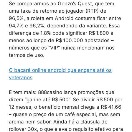
Se compararmos ao Gonzo’s Quest, que tem
uma taxa de retorno ao jogador (RTP) de
96,5%, a roleta em Android costuma ficar entre
94,7% e 96,2%, dependendo da variante. Essa
diferença de 1,8% pode significar R$ 1.800 a
menos ao longo de R$ 100.000 apostados –
números que os “VIP” nunca mencionam nos
termos de uso.
O bacará online android que engana até os
veteranos
E tem mais: 888casino lança promoções que
dizem “ganhe até R$ 500”. Se dividir R$ 500 por
12 meses, o benefício mensal chega a R$ 41,66
– quase o preço de um café especial, mas sem
aroma nem sabor. Ainda há a cláusula de
rollover 30x, o que eleva o requisito efetivo para