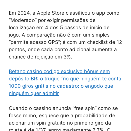
Em 2024, a Apple Store classificou o app como
“Moderado” por exigir permissões de
localização em 4 dos 5 passos de início de
jogo. A comparação não é com um simples
“permite acesso GPS”; é com um checklist de 12
pontos, onde cada ponto adicional aumenta a
chance de rejeição em 3%.
Betano casino código exclusivo bônus sem
depósito BR: o truque frio que ninguém te conta
1000 giros grátis no cadastro: o engodo que
ninguém quer admitir
Quando o cassino anuncia “free spin” como se
fosse mimo, esquece que a probabilidade de
acionar um spin gratuito no primeiro giro da
roleta é de 1/37, aproximadamente 2,7%. O