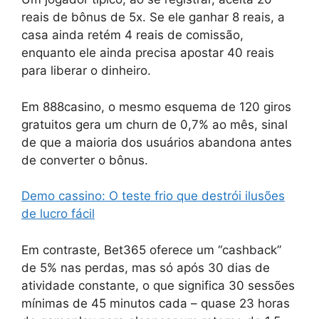
reais de bônus de 5x. Se ele ganhar 8 reais, a
casa ainda retém 4 reais de comissão,
enquanto ele ainda precisa apostar 40 reais
para liberar o dinheiro.
Em 888casino, o mesmo esquema de 120 giros
gratuitos gera um churn de 0,7% ao mês, sinal
de que a maioria dos usuários abandona antes
de converter o bônus.
Demo cassino: O teste frio que destrói ilusões
de lucro fácil
Em contraste, Bet365 oferece um “cashback”
de 5% nas perdas, mas só após 30 dias de
atividade constante, o que significa 30 sessões
mínimas de 45 minutos cada – quase 23 horas