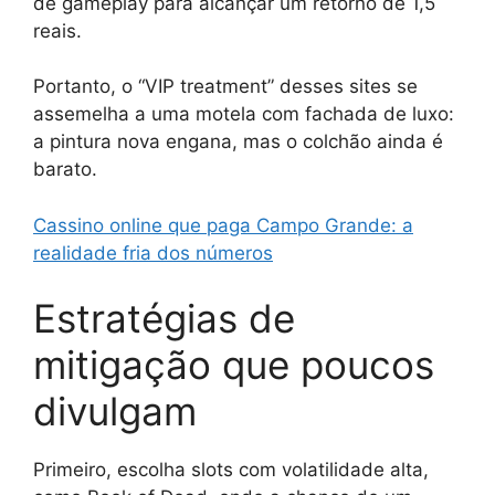
de gameplay para alcançar um retorno de 1,5
reais.
Portanto, o “VIP treatment” desses sites se
assemelha a uma motela com fachada de luxo:
a pintura nova engana, mas o colchão ainda é
barato.
Cassino online que paga Campo Grande: a
realidade fria dos números
Estratégias de
mitigação que poucos
divulgam
Primeiro, escolha slots com volatilidade alta,