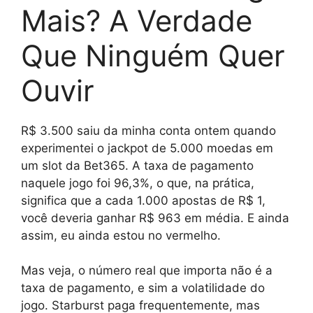
Mais? A Verdade
Que Ninguém Quer
Ouvir
R$ 3.500 saiu da minha conta ontem quando
experimentei o jackpot de 5.000 moedas em
um slot da Bet365. A taxa de pagamento
naquele jogo foi 96,3%, o que, na prática,
significa que a cada 1.000 apostas de R$ 1,
você deveria ganhar R$ 963 em média. E ainda
assim, eu ainda estou no vermelho.
Mas veja, o número real que importa não é a
taxa de pagamento, e sim a volatilidade do
jogo. Starburst paga frequentemente, mas