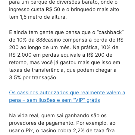
para um parque de diversões barato, onde o
ingresso custa R$ 50 e o brinquedo mais alto
tem 1,5 metro de altura.
E ainda tem gente que pensa que o “cashback”
de 10% da 888casino compensa a perda de R$
200 ao longo de um mês. Na prática, 10% de
R$ 2.000 em perdas equivale a R$ 200 de
retorno, mas você já gastou mais que isso em
taxas de transferência, que podem chegar a
3,5% por transação.
Os cassinos autorizados que realmente valem a
pena – sem ilusões e sem “VIP” grátis
Na vida real, quem sai ganhando são os
provedores de pagamento. Por exemplo, ao
usar o Pix, o casino cobra 2,2% de taxa fixa