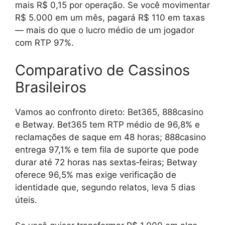
mais R$ 0,15 por operação. Se você movimentar
R$ 5.000 em um mês, pagará R$ 110 em taxas
— mais do que o lucro médio de um jogador
com RTP 97%.
Comparativo de Cassinos
Brasileiros
Vamos ao confronto direto: Bet365, 888casino
e Betway. Bet365 tem RTP médio de 96,8% e
reclamações de saque em 48 horas; 888casino
entrega 97,1% e tem fila de suporte que pode
durar até 72 horas nas sextas‑feiras; Betway
oferece 96,5% mas exige verificação de
identidade que, segundo relatos, leva 5 dias
úteis.