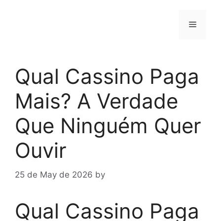
Skip
to
Menu
content
Qual Cassino Paga
Mais? A Verdade
Que Ninguém Quer
Ouvir
25 de May de 2026
by
Qual Cassino Paga