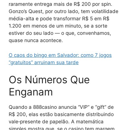
raramente entrega mais de R$ 200 por spin.
Gonzo’s Quest, por outro lado, tem volatilidade
média-alta e pode transformar R$ 5 em R$
1.200 em menos de um minuto, se a sorte
estiver do seu lado — o que, convenhamos,
quase nunca acontece.
O caos do bingo em Salvador: como 7 jogos
“gratuitos” arruinam sua tarde
Os Números Que
Enganam
Quando a 888casino anuncia “VIP” e “gift” de
R$ 200, elas estão basicamente distribuindo
vale‑presente de papelão. A matemática
simples mostra que, se o casino tem margem