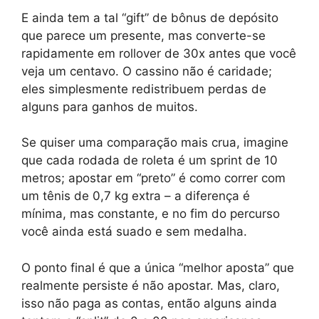
E ainda tem a tal “gift” de bônus de depósito
que parece um presente, mas converte-se
rapidamente em rollover de 30x antes que você
veja um centavo. O cassino não é caridade;
eles simplesmente redistribuem perdas de
alguns para ganhos de muitos.
Se quiser uma comparação mais crua, imagine
que cada rodada de roleta é um sprint de 10
metros; apostar em “preto” é como correr com
um tênis de 0,7 kg extra – a diferença é
mínima, mas constante, e no fim do percurso
você ainda está suado e sem medalha.
O ponto final é que a única “melhor aposta” que
realmente persiste é não apostar. Mas, claro,
isso não paga as contas, então alguns ainda