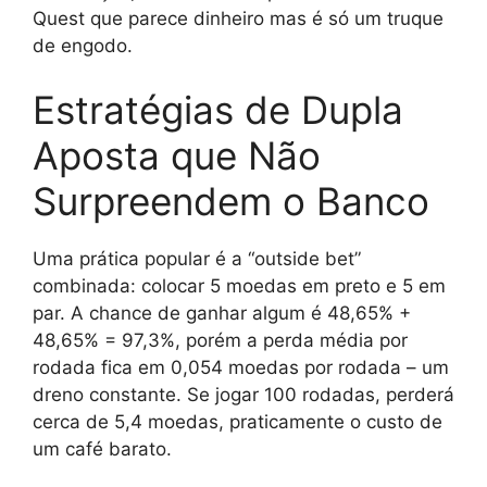
Quest que parece dinheiro mas é só um truque
de engodo.
Estratégias de Dupla
Aposta que Não
Surpreendem o Banco
Uma prática popular é a “outside bet”
combinada: colocar 5 moedas em preto e 5 em
par. A chance de ganhar algum é 48,65% +
48,65% = 97,3%, porém a perda média por
rodada fica em 0,054 moedas por rodada – um
dreno constante. Se jogar 100 rodadas, perderá
cerca de 5,4 moedas, praticamente o custo de
um café barato.