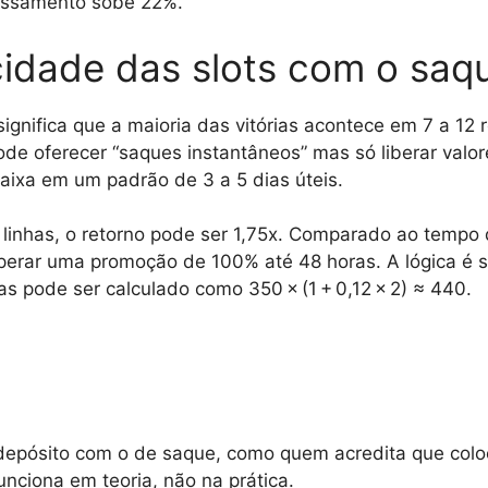
essamento sobe 22%.
idade das slots com o saq
 significa que a maioria das vitórias acontece em 7 a 1
e oferecer “saques instantâneos” mas só liberar valor
aixa em um padrão de 3 a 5 dias úteis.
linhas, o retorno pode ser 1,75x. Comparado ao tempo 
rar uma promoção de 100% até 48 horas. A lógica é si
s pode ser calculado como 350 × (1 + 0,12 × 2) ≈ 440.
depósito com o de saque, como quem acredita que colo
funciona em teoria, não na prática.