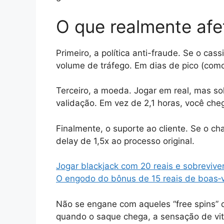
O que realmente afe
Primeiro, a política anti-fraude. Se o 
volume de tráfego. Em dias de pico (como 
Terceiro, a moeda. Jogar em real, mas sol
validação. Em vez de 2,1 horas, você che
Finalmente, o suporte ao cliente. Se o c
delay de 1,5x ao processo original.
Jogar blackjack com 20 reais e sobreviv
O engodo do bônus de 15 reais de boas‑
Não se engane com aqueles “free spins” q
quando o saque chega, a sensação de vit