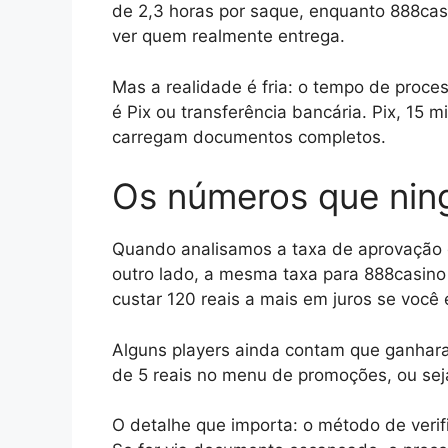
de 2,3 horas por saque, enquanto 888casin
ver quem realmente entrega.
Mas a realidade é fria: o tempo de pro
é Pix ou transferência bancária. Pix, 15 
carregam documentos completos.
Os números que nin
Quando analisamos a taxa de aprovação 
outro lado, a mesma taxa para 888casino
custar 120 reais a mais em juros se você 
Alguns players ainda contam que ganhara
de 5 reais no menu de promoções, ou seja
O detalhe que importa: o método de verif