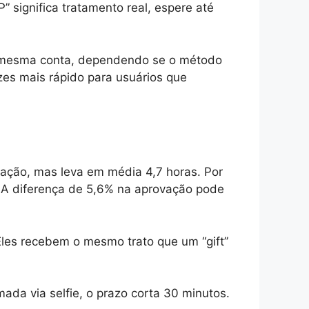
 significa tratamento real, espere até
a mesma conta, dependendo se o método
ezes mais rápido para usuários que
ação, mas leva em média 4,7 horas. Por
. A diferença de 5,6% na aprovação pode
Eles recebem o mesmo trato que um “gift”
ada via selfie, o prazo corta 30 minutos.