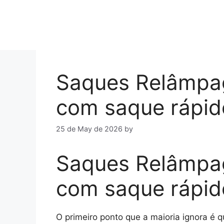
Skip
to
content
Saques Relâmpag
com saque rápid
25 de May de 2026
by
Saques Relâmpag
com saque rápid
O primeiro ponto que a maioria ignora 