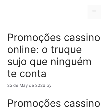
Skip
to
Menu
content
Promoções cassino
online: o truque
sujo que ninguém
te conta
25 de May de 2026
by
Promoções cassino