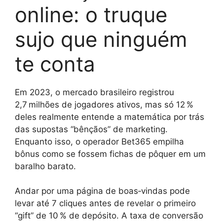
online: o truque
sujo que ninguém
te conta
Em 2023, o mercado brasileiro registrou
2,7 milhões de jogadores ativos, mas só 12 %
deles realmente entende a matemática por trás
das supostas “bênçãos” de marketing.
Enquanto isso, o operador Bet365 empilha
bônus como se fossem fichas de pôquer em um
baralho barato.
Andar por uma página de boas‑vindas pode
levar até 7 cliques antes de revelar o primeiro
“gift” de 10 % de depósito. A taxa de conversão