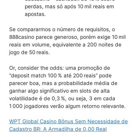
perdas, mas só após 10 mil reais em
apostas.
Se compararmos o número de requisitos, o
888casino parece generoso, porém exige 10 mil
reais em volume, equivalente a 200 noites de
jogo de 50 reais.
Or, consider the odds: uma promoção de
“deposit match 100 % até 200 reais” pode
parecer boa, mas a probabilidade média de
ganhar algo significativo em slots de alta
volatilidade é de 0,3 %, ou seja, 3 em cada
1 000 jogadores verão algum retorno relevante.
WPT Global Casino Bônus Sem Necessidade de
Cadastro BR: A Armadilha de 0,00 Real