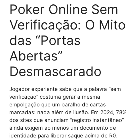
Poker Online Sem
Verificação: O Mito
das “Portas
Abertas”
Desmascarado
Jogador experiente sabe que a palavra “sem
verificação” costuma gerar a mesma
empolgação que um baralho de cartas
marcadas: nada além de ilusão. Em 2024, 78%
dos sites que anunciam “registro instantâneo”
ainda exigem ao menos um documento de
identidade para liberar saque acima de R0.