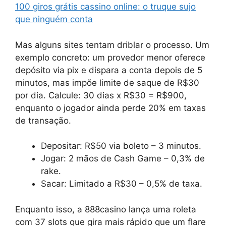
100 giros grátis cassino online: o truque sujo
que ninguém conta
Mas alguns sites tentam driblar o processo. Um
exemplo concreto: um provedor menor oferece
depósito via pix e dispara a conta depois de 5
minutos, mas impõe limite de saque de R$30
por dia. Calcule: 30 dias x R$30 = R$900,
enquanto o jogador ainda perde 20% em taxas
de transação.
Depositar: R$50 via boleto – 3 minutos.
Jogar: 2 mãos de Cash Game – 0,3% de
rake.
Sacar: Limitado a R$30 – 0,5% de taxa.
Enquanto isso, a 888casino lança uma roleta
com 37 slots que gira mais rápido que um flare