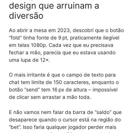
design que arruinam a
diversão
Ao abrir a mesa em 2023, descobri que o botão
“fold” tinha fonte de 9 pt, praticamente ilegível
em telas 1080p. Cada vez que eu precisava
fechar a mão, parecia que eu estava usando
uma lupa de 12×.
O mais irritante é que o campo de texto para
chat tem limite de 150 caracteres, enquanto o
botão “send” tem 16 px de altura – impossível
de clicar sem arrastar a mão toda.
E não vamos nem falar da barra de “saldo” que
desaparece quando o cursor está na região do
“bet”. Isso faria qualquer jogador perder mais