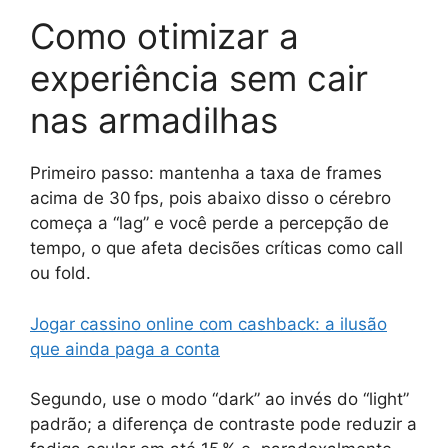
Como otimizar a
experiência sem cair
nas armadilhas
Primeiro passo: mantenha a taxa de frames
acima de 30 fps, pois abaixo disso o cérebro
começa a “lag” e você perde a percepção de
tempo, o que afeta decisões críticas como call
ou fold.
Jogar cassino online com cashback: a ilusão
que ainda paga a conta
Segundo, use o modo “dark” ao invés do “light”
padrão; a diferença de contraste pode reduzir a