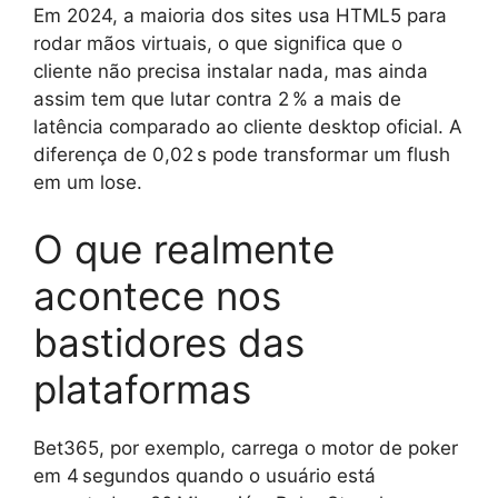
Em 2024, a maioria dos sites usa HTML5 para
rodar mãos virtuais, o que significa que o
cliente não precisa instalar nada, mas ainda
assim tem que lutar contra 2 % a mais de
latência comparado ao cliente desktop oficial. A
diferença de 0,02 s pode transformar um flush
em um lose.
O que realmente
acontece nos
bastidores das
plataformas
Bet365, por exemplo, carrega o motor de poker
em 4 segundos quando o usuário está