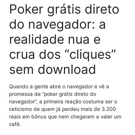
Poker grátis direto
do navegador: a
realidade nua e
crua dos “cliques”
sem download
Quando a gente abre o navegador e vê a
promessa de “poker grátis direto do
navegador”, a primeira reação costuma ser o
ceticismo de quem já perdeu mais de 3.200
reais em bônus que nem chegaram a valer um
café.