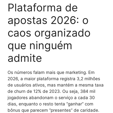
Plataforma de
apostas 2026: o
caos organizado
que ninguém
admite
Os números falam mais que marketing. Em
2026, a maior plataforma registra 3,2 milhões
de usuários ativos, mas mantém a mesma taxa
de churn de 12% de 2023. Ou seja, 384 mil
jogadores abandonam o serviço a cada 30
dias, enquanto o resto tenta “ganhar” com
bônus que parecem “presentes” de caridade.